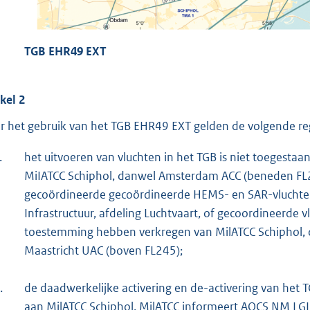
TGB EHR49 EXT
ikel 2
r het gebruik van het TGB EHR49 EXT gelden de volgende reg
.
het uitvoeren van vluchten in het TGB is niet toegesta
MiIATCC Schiphol, danwel Amsterdam ACC (beneden FL2
gecoördineerde gecoördineerde HEMS- en SAR-vluchten 
Infrastructuur, afdeling Luchtvaart, of gecoordineerde 
toestemming hebben verkregen van MilATCC Schiphol,
Maastricht UAC (boven FL245);
.
de daadwerkelijke activering en de-activering van het
aan MilATCC Schiphol. MilATCC informeert AOCS NM LG