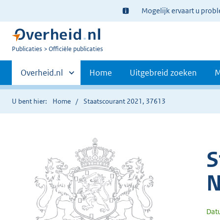
Ter
Mogelijk ervaart u prob
informatie:
U
Publicaties
Officiële publicaties
bent
Primaire
nu
Andere
Overheid.nl
Home
Uitgebreid zoeken
M
hier:
sites
navigatie
binnen
U bent hier:
Home
Staatscourant 2021, 37613
S
N
Dat