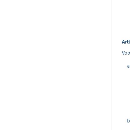
Art
Voo
a
b