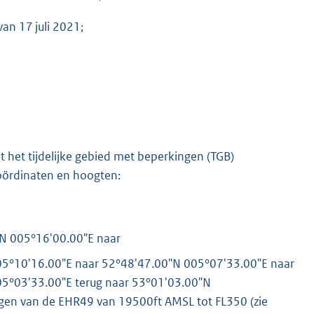
an 17 juli 2021;
 het tijdelijke gebied met beperkingen (TGB)
K
ördinaten en hoogten:
N 005°16'00.00"E naar
5°10'16.00"E naar 52°48'47.00"N 005°07'33.00"E naar
5°03'33.00"E terug naar 53°01'03.00"N
ngen van de EHR49 van 19500ft AMSL tot FL350 (zie