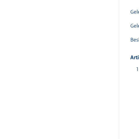
Gel
Gel
Besl
Art
1