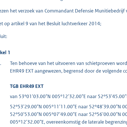
o
t
ezen het verzoek van Commandant Defensie Munitiebedrijf v
t
et op artikel 9 van het Besluit luchtverkeer 2014;
e
:
uit:
4
0
ikel 1
9
.
Ten behoeve van het uitvoeren van schietproeven wordt
EHR49 EXT aangewezen, begrensd door de volgende co
b
TGB EHR49 EXT
van 53°01'03.00"N 005°12'32.00"E naar 52°53'45.00"
52°53'29.00"N 005°11'11.00"E naar 52°48'39.00"N 00
52°50'53.00"N 005°07'49.00"E naar 52°56'00.00"N 00
005°12'32.00"E, overeenkomstig de laterale begrenzi