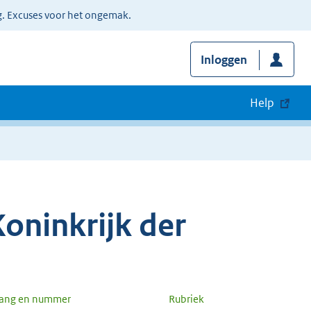
g. Excuses voor het ongemak.
Inloggen
Help
oninkrijk der
gang en nummer
Rubriek