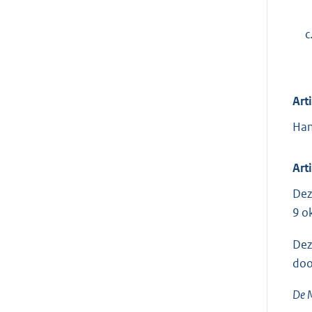
c
Art
Han
Art
Dez
9 o
Dez
doo
De M