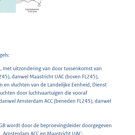
els:
an, met uitzondering van door tussenkomst van
45), danwel Maastricht UAC (boven FL245),
en vluchten van de Landelijke Eenheid, Dienst
vluchten door luchtvaartuigen die vooraf
 danwel Amsterdam ACC (beneden FL245), danwel
 TGB wordt door de beproevingsleider doorgegeven
L, Amsterdam ACC en Maastricht UAC;