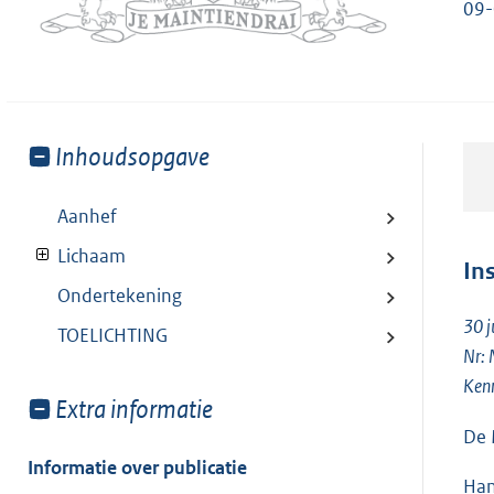
09-
Toon
Inhoudsopgave
meer
van:
Aanhef
Lichaam
In
Ondertekening
30 j
TOELICHTING
Nr:
Ken
Toon
Extra informatie
meer
De 
van:
Informatie over publicatie
Han