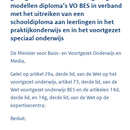
t
modellen diploma’s VO BES in verband
e
met het uitreiken van een
:
schooldiploma aan leerlingen in het
6
6
praktijkonderwijs en in het voortgezet
4
speciaal onderwijs
K
b
De Minister voor Basis- en Voortgezet Onderwijs en
Media,
Gelet op artikel 29a, derde lid, van de Wet op het
voortgezet onderwijs, artikel 73, derde lid, van de
Wet voortgezet onderwijs BES en de artikelen 14d,
derde lid, en 14g, derde lid, van de Wet op de
expertisecentra;
Besluit: