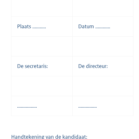
Plaats ...........
Datum ............
De secretaris:
De directeur:
................
...............
Handtekening van de kandidaat: