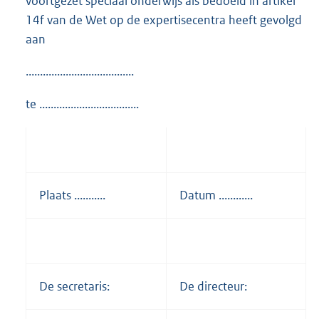
voortgezet speciaal onderwijs als bedoeld in artikel
14f van de Wet op de expertisecentra heeft gevolgd
aan
......................................
te ...................................
Plaats ...........
Datum ............
De secretaris:
De directeur: