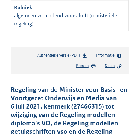
algemeen verbindend voorschrift (ministeriële
regeling)
Authentieke versie (PDF)
b
Informatie
e
Printen
Delen
s
t
a
n
Regeling van de Minister voor Basis- en
d
Voortgezet Onderwijs en Media van
s
6 juli 2021, kenmerk (27466315) tot
g
r
wijziging van de Regeling modellen
o
diploma’s VO, de Regeling modellen
o
getuigschriften vso en de Regeling
t