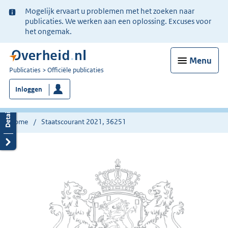
Ter
Mogelijk ervaart u problemen met het zoeken naar
informatie:
publicaties. We werken aan een oplossing. Excuses voor
het ongemak.
Menu
U
Publicaties
Officiële publicaties
bent
Inloggen
nu
hier:
Home
Staatscourant 2021, 36251