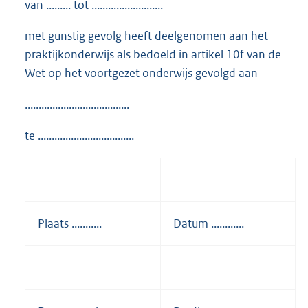
van ......... tot ..........................
met gunstig gevolg heeft deelgenomen aan het
praktijkonderwijs als bedoeld in artikel 10f van de
Wet op het voortgezet onderwijs gevolgd aan
......................................
te ...................................
Plaats ...........
Datum ............