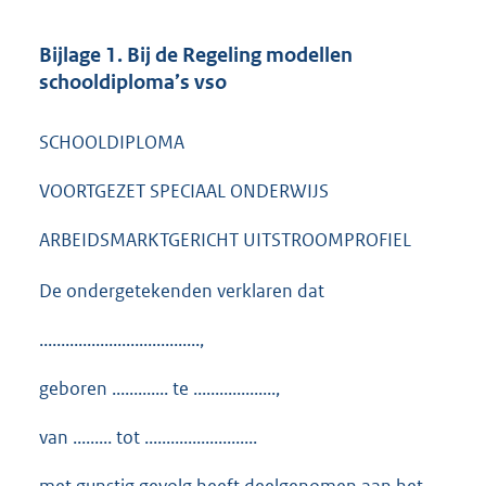
Bijlage 1. Bij de Regeling modellen
schooldiploma’s vso
SCHOOLDIPLOMA
VOORTGEZET SPECIAAL ONDERWIJS
ARBEIDSMARKTGERICHT UITSTROOMPROFIEL
De ondergetekenden verklaren dat
.....................................,
geboren ............. te ...................,
van ......... tot ..........................
met gunstig gevolg heeft deelgenomen aan het