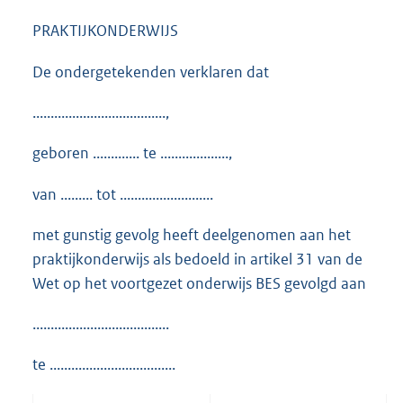
PRAKTIJKONDERWIJS
De ondergetekenden verklaren dat
.....................................,
geboren ............. te ...................,
van ......... tot ..........................
met gunstig gevolg heeft deelgenomen aan het
praktijkonderwijs als bedoeld in artikel 31 van de
Wet op het voortgezet onderwijs BES gevolgd aan
......................................
te ...................................