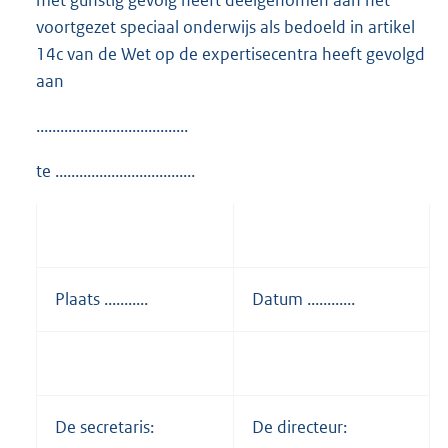
voortgezet speciaal onderwijs als bedoeld in artikel
14c van de Wet op de expertisecentra heeft gevolgd
aan
......................................
te ...................................
Plaats ...........
Datum ............
De secretaris:
De directeur: