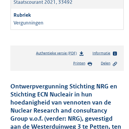
Staatscourant 2021, 33492
Vergunningen
Authentieke versie (PDF)
b
Informatie
e
Printen
Delen
s
t
a
n
Ontwerpvergunning Stichting NRG en
d
Stichting ECN Nucleair in hun
s
hoedanigheid van vennoten van de
g
r
Nuclear Research and consultancy
o
Group v.o.f. (verder: NRG), gevestigd
o
aan de Westerduinweg 3 te Petten, ten
t