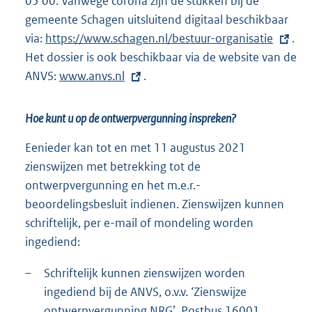
05 00. Vanwege corona zijn de stukken bij de
gemeente Schagen uitsluitend digitaal beschikbaar
via:
E
https://www.schagen.nl/bestuur-organisatie
.
Het dossier is ook beschikbaar via de website van de
x
ANVS:
t
E
www.anvs.nl
.
e
x
r
t
Hoe kunt u op de ontwerpvergunning inspreken?
n
e
Eenieder kan tot en met 11 augustus 2021
e
r
zienswijzen met betrekking tot de
l
n
ontwerpvergunning en het m.e.r.-
i
e
beoordelingsbesluit indienen. Zienswijzen kunnen
n
l
schriftelijk, per e-mail of mondeling worden
k
i
ingediend:
:
n
k
–
Schriftelijk kunnen zienswijzen worden
:
ingediend bij de ANVS, o.v.v. ‘Zienswijze
ontwerpvergunning NRG’, Postbus 16001,