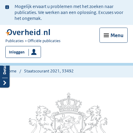
Ter
Mogelijk ervaart u problemen met het zoeken naar
informatie:
publicaties. We werken aan een oplossing. Excuses voor
het ongemak.
Menu
U
Publicaties
Officiële publicaties
bent
Inloggen
nu
hier:
Home
Staatscourant 2021, 33492