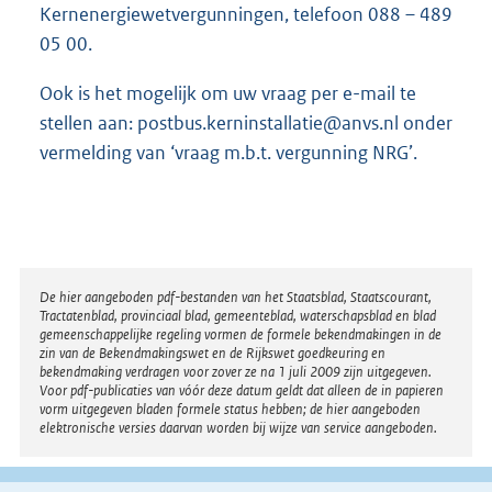
Kernenergiewetvergunningen, telefoon 088 – 489
05 00.
Ook is het mogelijk om uw vraag per e-mail te
stellen aan: postbus.kerninstallatie@anvs.nl onder
vermelding van ‘vraag m.b.t. vergunning NRG’.
Disclaimer
De hier aangeboden pdf-bestanden van het Staatsblad, Staatscourant,
Tractatenblad, provinciaal blad, gemeenteblad, waterschapsblad en blad
gemeenschappelijke regeling vormen de formele bekendmakingen in de
zin van de Bekendmakingswet en de Rijkswet goedkeuring en
bekendmaking verdragen voor zover ze na 1 juli 2009 zijn uitgegeven.
Voor pdf-publicaties van vóór deze datum geldt dat alleen de in papieren
vorm uitgegeven bladen formele status hebben; de hier aangeboden
elektronische versies daarvan worden bij wijze van service aangeboden.