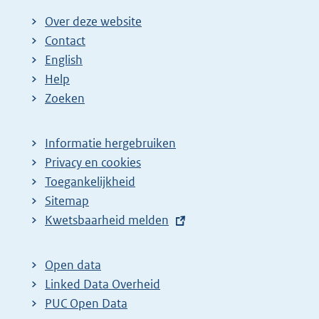
Over deze website
Contact
English
Help
Zoeken
Informatie hergebruiken
Privacy en cookies
Toegankelijkheid
Sitemap
E
Kwetsbaarheid melden
x
t
Open data
e
Linked Data Overheid
r
PUC Open Data
n