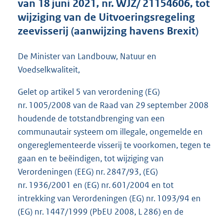
van 18 juni 2021, nr. WJZ/ 21154606, tot
g
r
wijziging van de Uitvoeringsregeling
o
zeevisserij (aanwijzing havens Brexit)
o
t
t
De Minister van Landbouw, Natuur en
e
Voedselkwaliteit,
:
6
Gelet op artikel 5 van verordening (EG)
0
nr. 1005/2008 van de Raad van 29 september 2008
0
K
houdende de totstandbrenging van een
b
communautair systeem om illegale, ongemelde en
ongereglementeerde visserij te voorkomen, tegen te
gaan en te beëindigen, tot wijziging van
Verordeningen (EEG) nr. 2847/93, (EG)
nr. 1936/2001 en (EG) nr. 601/2004 en tot
intrekking van Verordeningen (EG) nr. 1093/94 en
(EG) nr. 1447/1999 (PbEU 2008, L 286) en de