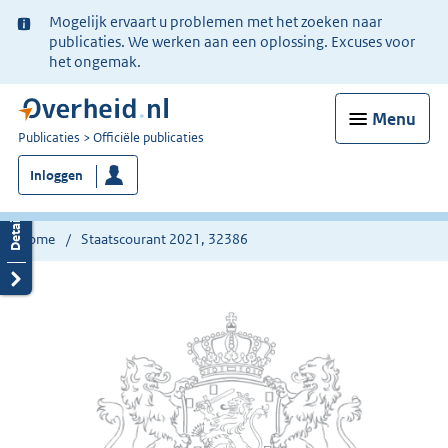
Ter
Mogelijk ervaart u problemen met het zoeken naar
informatie:
publicaties. We werken aan een oplossing. Excuses voor
het ongemak.
Menu
U
Publicaties
Officiële publicaties
bent
Inloggen
nu
hier:
Home
Staatscourant 2021, 32386