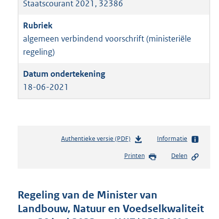
Staatscourant 2021, 32386
algemeen verbindend voorschrift (ministeriële
regeling)
18-06-2021
Authentieke versie (PDF)
b
Informatie
e
Printen
Delen
s
t
a
n
Regeling van de Minister van
d
Landbouw, Natuur en Voedselkwaliteit
s