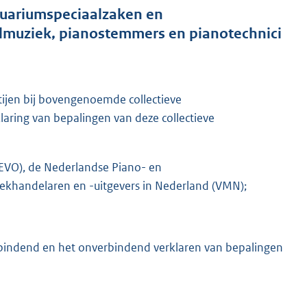
quariumspeciaalzaken en
dmuziek, pianostemmers en pianotechnici
ijen bij bovengenoemde collectieve
ring van bepalingen van deze collectieve
M
IBEVO), de Nederlandse Piano- en
khandelaren en -uitgevers in Nederland (VMN);
rbindend en het onverbindend verklaren van bepalingen