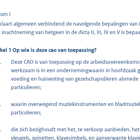
tum I
klaart algemeen verbindend de navolgende bepalingen van 
 inachtneming van hetgeen in de dicta II, III, IV en V is bepaa
ikel 1 Op wie is deze cao van toepassing?
.
Deze CAO is van toepassing op de arbeidsovereenkoms
werkzaam is in een ondernemingwaarin in hoofdzaak ge
voeding en huisvesting van gezelschapsdieren alsmede
particulieren;
.
waarin overwegend muziekinstrumenten en bladmuziek
particulieren;
.
die zich bezighoudt met het, te verkoop aanbieden, he
vleugels, spinetten, klavecimbels, en aanverwante kla