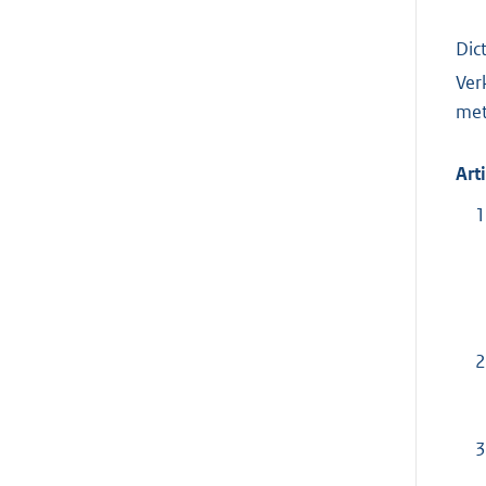
Dic
Ver
met
Art
1
2
3