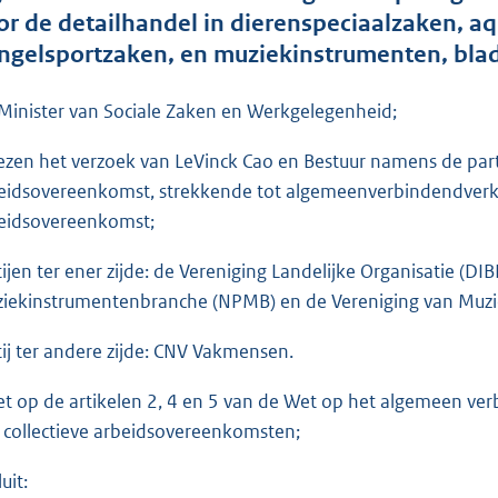
o
or de detailhandel in dierenspeciaalzaken, a
t
ngelsportzaken, en muziekinstrumenten, bla
t
e
Minister van Sociale Zaken en Werkgelegenheid;
:
1
ezen het verzoek van LeVinck Cao en Bestuur namens de part
,
eidsovereenkomst, strekkende tot algemeenverbindendverkla
4
eidsovereenkomst;
tijen ter ener zijde: de Vereniging Landelijke Organisatie (D
b
iekinstrumentenbranche (NPMB) en de Vereniging van Muzie
tij ter andere zijde: CNV Vakmensen.
et op de artikelen 2, 4 en 5 van de Wet op het algemeen ve
 collectieve arbeidsovereenkomsten;
uit: