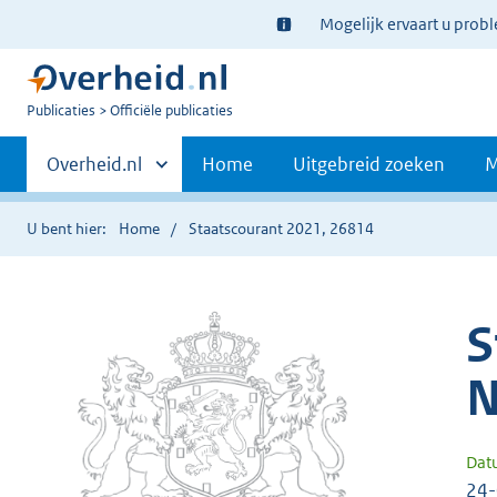
Ter
Mogelijk ervaart u prob
informatie:
U
Publicaties
Officiële publicaties
bent
Primaire
nu
Andere
Overheid.nl
Home
Uitgebreid zoeken
M
hier:
sites
navigatie
binnen
U bent hier:
Home
Staatscourant 2021, 26814
S
N
Dat
24-