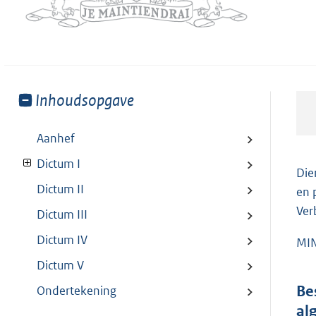
Toon
Inhoudsopgave
meer
van:
Aanhef
Dictum I
Die
Dictum II
en 
Ver
Dictum III
Dictum IV
MIN
Dictum V
Be
Ondertekening
al