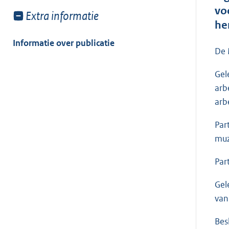
vo
Toon
Extra informatie
he
meer
van:
Informatie over publicatie
De 
Gel
arb
arb
Par
muz
Par
Gel
van
Besl