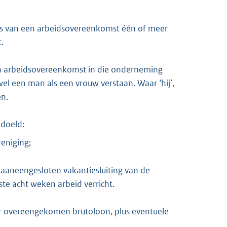
asis van een arbeidsovereenkomst één of meer
.
een arbeidsovereenkomst in die onderneming
l een man als een vrouw verstaan. Waar ‘hij’,
en.
edoeld:
reniging;
en aaneengesloten vakantiesluiting van de
te acht weken arbeid verricht.
er overeengekomen brutoloon, plus eventuele