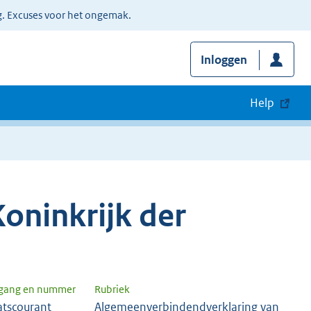
g. Excuses voor het ongemak.
Inloggen
Help
oninkrijk der
rgang en nummer
Rubriek
atscourant
Algemeenverbindendverklaring van