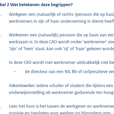
ikel 2 Wat betekenen deze begrippen?
.
Werkgever
: een (natuurlijk of rechts-)persoon die op b
werknemers in zijn of haar onderneming in dienst heeft
.
Werknemer
: een (natuurlijk) persoon die op basis van 
werkzaam is. In deze CAO wordt onder ‘werknemer’ zowe
‘zijn’ of ‘hem’ staat, kan ook ‘zij’ of ‘haar’ gelezen word
In deze CAO wordt met werknemer uitdrukkelijk niet b
–
de directeur van een NV, BV of coöperatieve ve
.
Vakantiewerker
: iedere scholier of student die tijdens e
onderwijsinstelling als werknemer gedurende ten hoogs
.
Loon
: het loon is het tussen de werkgever en werknem
provisie en toeslagen voor werken op bijzondere uren.