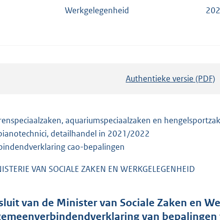
Werkgelegenheid
202
Authentieke versie (PDF)
b
e
s
t
renspeciaalzaken, aquariumspeciaalzaken en hengelsportza
a
pianotechnici, detailhandel in 2021/2022
n
bindendverklaring cao-bepalingen
d
ISTERIE VAN SOCIALE ZAKEN EN WERKGELEGENHEID
s
g
r
sluit van de Minister van Sociale Zaken en We
o
gemeenverbindendverklaring van bepalingen 