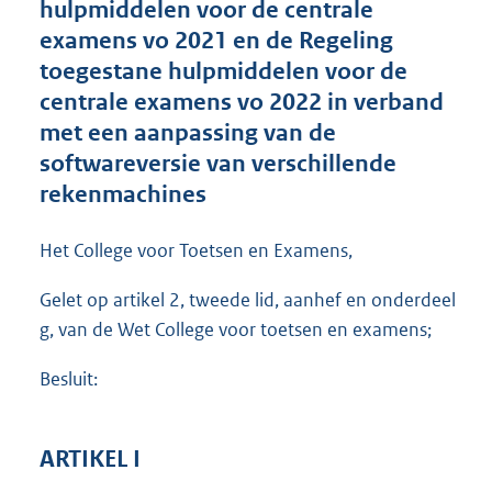
hulpmiddelen voor de centrale
o
examens vo 2021 en de Regeling
t
t
toegestane hulpmiddelen voor de
e
centrale examens vo 2022 in verband
:
met een aanpassing van de
1
8
softwareversie van verschillende
5
rekenmachines
K
b
Het College voor Toetsen en Examens,
Gelet op artikel 2, tweede lid, aanhef en onderdeel
g, van de Wet College voor toetsen en examens;
Besluit:
ARTIKEL I