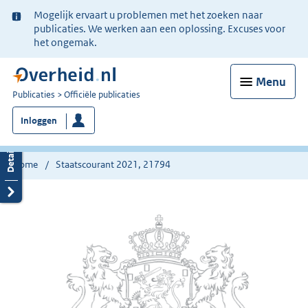
Ter
Mogelijk ervaart u problemen met het zoeken naar
informatie:
publicaties. We werken aan een oplossing. Excuses voor
het ongemak.
Menu
U
Publicaties
Officiële publicaties
bent
Inloggen
nu
hier:
Home
Staatscourant 2021, 21794