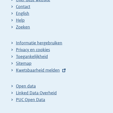
Contact
English
Help
Zoeken
Informatie hergebruiken
Privacy en cookies
Toegankelijkheid
Sitemap
E
Kwetsbaarheid melden
x
t
Open data
e
Linked Data Overheid
r
PUC Open Data
n
e