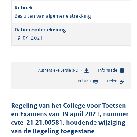
Besluiten van algemene strekking
19-04-2021
Authentieke versie (PDF)
b
Informatie
e
Printen
Delen
s
t
a
n
Regeling van het College voor Toetsen
d
en Examens van 19 april 2021, nummer
s
cvte-21 21.00581, houdende wijziging
g
r
van de Regeling toegestane
o