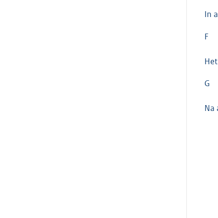
In a
F
Het
G
Na 