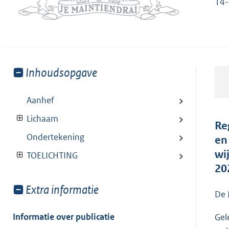
14-
Toon
Inhoudsopgave
meer
van:
Aanhef
Lichaam
Re
Ondertekening
en
wi
TOELICHTING
20
Toon
Extra informatie
De 
meer
van:
Informatie over publicatie
Gel