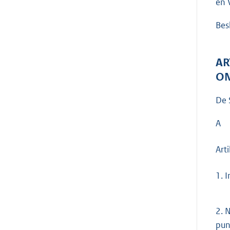
en 
Bes
AR
ON
De 
A
Arti
1.
I
2.
N
pun