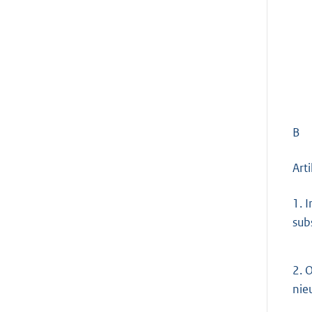
B
Art
1.
I
sub
2.
O
nie