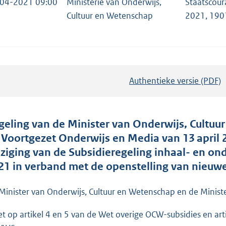
04-2021 09:00
Ministerie van Onderwijs,
Staatscour
Cultuur en Wetenschap
2021, 190
Authentieke versie (PDF)
b
e
s
t
geling van de Minister van Onderwijs, Cultuu
a
 Voortgezet Onderwijs en Media van 13 april
n
jziging van de Subsidieregeling inhaal- en 
d
21 in verband met de openstelling van nieuw
s
g
Minister van Onderwijs, Cultuur en Wetenschap en de Minist
r
et op artikel 4 en 5 van de Wet overige OCW-subsidies en ar
o