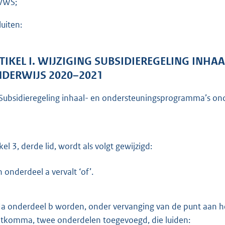
VWS;
o
t
luiten:
t
e
:
TIKEL I. WIJZIGING SUBSIDIEREGELING IN
6
DERWIJS 2020–2021
7
Subsidieregeling inhaal- en ondersteuningsprogramma’s ond
1
b
kel 3, derde lid, wordt als volgt gewijzigd:
n onderdeel a vervalt ‘of’.
a onderdeel b worden, onder vervanging van de punt aan he
tkomma, twee onderdelen toegevoegd, die luiden: