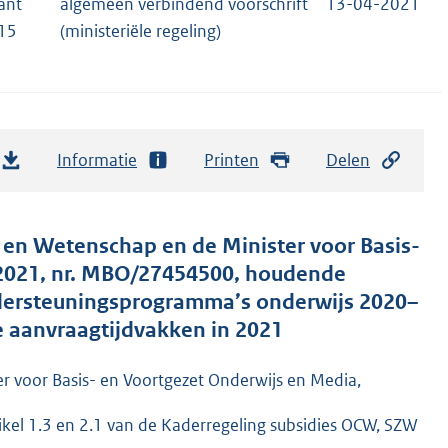
ant
algemeen verbindend voorschrift
13-04-2021
15
(ministeriële regeling)
Informatie
Printen
Delen
r en Wetenschap en de Minister voor Basis-
 2021, nr. MBO/27454500, houdende
ondersteuningsprogramma’s onderwijs 2020–
e aanvraagtijdvakken in 2021
er voor Basis- en Voortgezet Onderwijs en Media,
tikel 1.3 en 2.1 van de Kaderregeling subsidies OCW, SZW