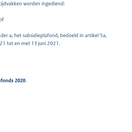
 tijdvakken worden ingediend:
of
er a, het subsidieplafond, bedoeld in artikel 5a,
2021 tot en met 13 juni 2021.
lafonds 2020
.