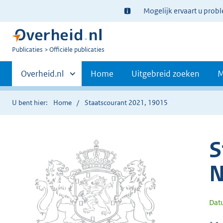
Ter
Mogelijk ervaart u prob
informatie:
U
Publicaties
Officiële publicaties
bent
Primaire
nu
Andere
Overheid.nl
Home
Uitgebreid zoeken
M
hier:
sites
navigatie
binnen
U bent hier:
Home
Staatscourant 2021, 19015
S
N
Dat