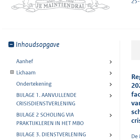
25-
Toon
Inhoudsopgave
meer
van:
Aanhef
Lichaam
Re
Ondertekening
20
fa
BIJLAGE 1. AANVULLENDE
va
CRISISDIENSTVERLENING
sc
BIJLAGE 2 SCHOLING VIA
cr
PRAKTIJKLEREN IN HET MBO
BIJLAGE 3. DIENSTVERLENING
De 