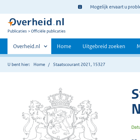
Ter
Mogelijk ervaart u prob
informatie:
U
Publicaties
Officiële publicaties
bent
Primaire
nu
Andere
Overheid.nl
Home
Uitgebreid zoeken
M
hier:
sites
navigatie
binnen
U bent hier:
Home
Staatscourant 2021, 15327
S
N
Dat