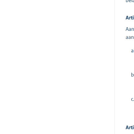
bel
Art
Aan
aan
a
b
c
Art