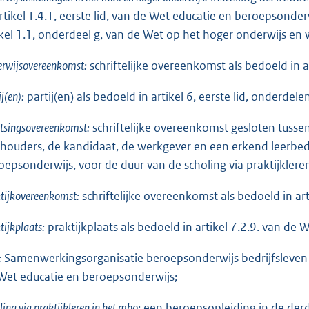
artikel 1.4.1, eerste lid, van de Wet educatie en beroepsonder
ikel 1.1, onderdeel g, van de Wet op het hoger onderwijs en
rwijsovereenkomst:
schriftelijke overeenkomst als bedoeld in 
ij(en):
partij(en) als bedoeld in artikel 6, eerste lid, onderdele
tsingsovereenkomst:
schriftelijke overeenkomst gesloten tusse
houders, de kandidaat, de werkgever en een erkend leerbedri
oepsonderwijs, voor de duur van de scholing via praktijkleren
tijkovereenkomst:
schriftelijke overeenkomst als bedoeld in ar
tijkplaats:
praktijkplaats als bedoeld in artikel 7.2.9. van de
:
Samenwerkingsorganisatie beroepsonderwijs bedrijfsleven als
Wet educatie en beroepsonderwijs;
ling via praktijkleren in het mbo:
een beroepsopleiding in de derde