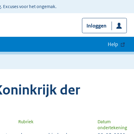
g. Excuses voor het ongemak.
Inloggen
Help
oninkrijk der
n
Rubriek
Datum
ondertekening