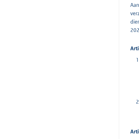
Aan
ver
die
202
Art
1
2
Art