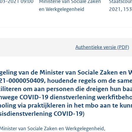
03-2021 09:00
Ministerie van Sociale Zaken
Staatscou
en Werkgelegenheid
2021, 15
Authentieke versie (PDF)
b
e
s
t
geling van de Minister van Sociale Zaken en 
a
21-0000050409, houdende regels om de samen
n
ciliteren om aan personen die dreigen hun baan
d
nwege COVID-19 dienstverlening werkfitbehou
s
holing via praktijkleren in het mbo aan te kun
g
isisdienstverlening COVID-19)
r
o
Minister van Sociale Zaken en Werkgelegenheid,