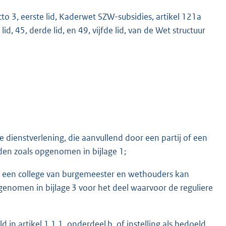
uncto 3, eerste lid, Kaderwet SZW-subsidies, artikel 121a
d, 45, derde lid, en 49, vijfde lid, van de Wet structuur
M
re dienstverlening, die aanvullend door een partij of een
n zoals opgenomen in bijlage 1;
of een college van burgemeester en wethouders kan
nomen in bijlage 3 voor het deel waarvoor de reguliere
ld in artikel 1.1.1, onderdeel b, of instelling als bedoeld