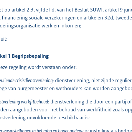
o
et op artikel 2.3, vijfde lid, van het Besluit SUWI, artikel 9 j
t
 financiering sociale verzekeringen en artikelen 32d, tweede li
t
voeringsorganisatie werk en inkomen;
e
:
uit:
3
,
ikel 1 Begripsbepaling
8
deze regeling wordt verstaan onder:
b
ullende crisisdienstverlening:
dienstverlening, niet zijnde regulie
lege van burgemeester en wethouders kan worden aangebode
stverlening werkfitbehoud:
dienstverlening die door een partij 
den aangeboden voor het behoud van werkfitheid zoals opge
nstverlening onvoldoende beschikbaar is;
rwijsinstellingen in het mbo en hoger onderwijs:
instelling als bedoe