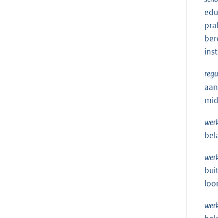
edu
pra
ber
ins
regu
aan
mid
werk
bel
wer
bui
loo
werk