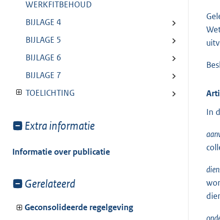
WERKFITBEHOUD
Gel
BIJLAGE 4
Wet
BIJLAGE 5
uit
BIJLAGE 6
Besl
BIJLAGE 7
TOELICHTING
Art
In 
Toon
Extra informatie
aanv
meer
col
van:
Informatie over publicatie
dien
Toon
Gerelateerd
wor
meer
die
van:
Geconsolideerde regelgeving
onde