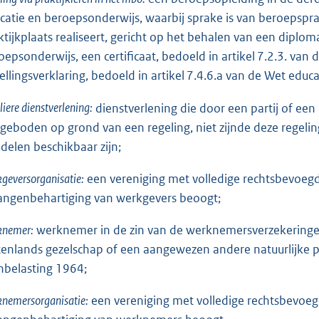
catie en beroepsonderwijs, waarbij sprake is van beroepspr
ktijkplaats realiseert, gericht op het behalen van een diplom
oepsonderwijs, een certificaat, bedoeld in artikel 7.2.3. van
tellingsverklaring, bedoeld in artikel 7.4.6.a van de Wet edu
liere dienstverlening:
dienstverlening die door een partij of e
geboden op grond van een regeling, niet zijnde deze regelin
delen beschikbaar zijn;
geversorganisatie:
een vereniging met volledige rechtsbevoegd
angenbehartiging van werkgevers beoogt;
knemer:
werknemer in de zin van de werknemersverzekeringen 
tenlands gezelschap of een aangewezen andere natuurlijke p
nbelasting 1964;
nemersorganisatie:
een vereniging met volledige rechtsbevoeg