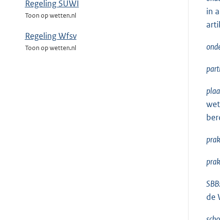
Regeling SUWI
in 
Toon op wetten.nl
art
Regeling Wfsv
onde
Toon op wetten.nl
part
plaa
wet
ber
prak
prak
SBB
de 
scho