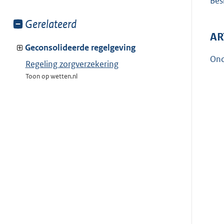
Besl
Toon
Gerelateerd
meer
AR
van:
Geconsolideerde regelgeving
Ond
Regeling zorgverzekering
Toon op wetten.nl