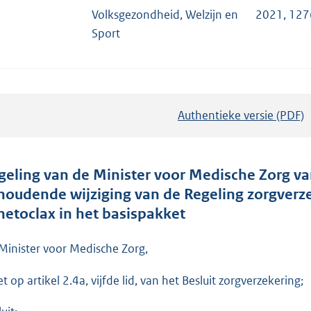
Volksgezondheid, Welzijn en
2021, 12
Sport
Authentieke versie (PDF)
b
e
s
t
geling van de Minister voor Medische Zorg v
a
 houdende wijziging van de Regeling zorgver
n
netoclax in het basispakket
d
s
Minister voor Medische Zorg,
g
t op artikel 2.4a, vijfde lid, van het Besluit zorgverzekering;
r
o