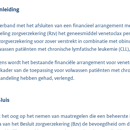
Inleiding
verband met het afsluiten van een financieel arrangement me
eling zorgverzekering (Rzv) het geneesmiddel venetoclax per
zorgverzekering voor zover verstrekt in combinatie met obi
wassen patiënten met chronische lymfatische leukemie (CLL), 
ens wordt het bestaande financiële arrangement voor veneto
 kader van de toepassing voor volwassen patiënten met chro
andeling hebben gehad, verlengd.
Sluis
 het oog op het nemen van maatregelen die een beheerste in
a van het Besluit zorgverzekering (Bzv) de bevoegdheid om dur