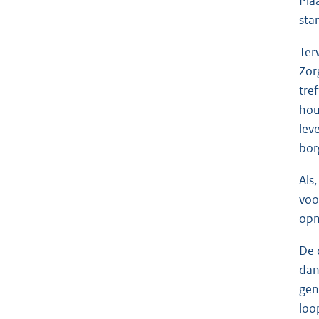
Pla
sta
Ter
Zor
tre
hou
lev
bor
Als
voo
opn
De 
dan
gen
loo