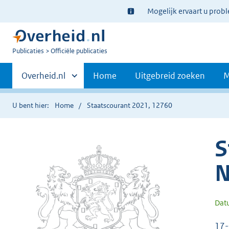
Ter
Mogelijk ervaart u prob
informatie:
U
Publicaties
Officiële publicaties
bent
Primaire
nu
Andere
Overheid.nl
Home
Uitgebreid zoeken
M
hier:
sites
navigatie
binnen
U bent hier:
Home
Staatscourant 2021, 12760
S
N
Dat
17-