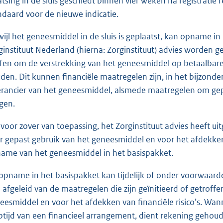
atsing in de sluis geschiedt binnen vier weken na registratie r
ndaard voor de nieuwe indicatie.
wijl het geneesmiddel in de sluis is geplaatst, kan opname 
ginstituut Nederland (hierna: Zorginstituut) advies worden g
ffen om de verstrekking van het geneesmiddel op betaalbare 
den. Dit kunnen financiële maatregelen zijn, in het bijzonde
erancier van het geneesmiddel, alsmede maatregelen om gep
gen.
, voor zover van toepassing, het Zorginstituut advies heeft u
r gepast gebruik van het geneesmiddel en voor het afdekken 
ame van het geneesmiddel in het basispakket.
opname in het basispakket kan tijdelijk of onder voorwaarde
 afgeleid van de maatregelen die zijn geïnitieerd of getroffe
eesmiddel en voor het afdekken van financiële risico’s. Wan
ptijd van een financieel arrangement, dient rekening gehou