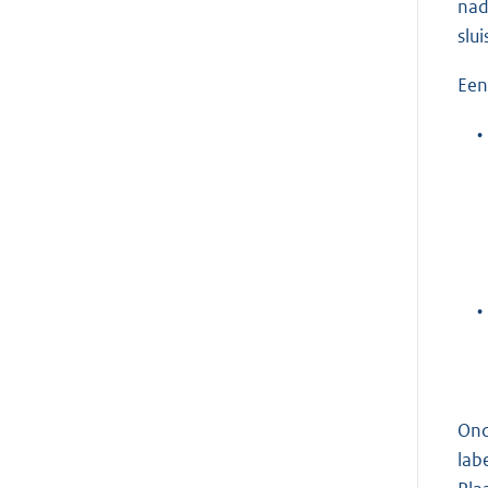
nad
slu
Een
•
•
Ond
lab