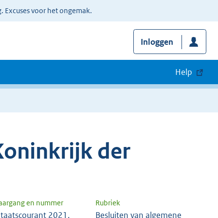
g. Excuses voor het ongemak.
Inloggen
Help
oninkrijk der
aargang en nummer
Rubriek
taatscourant 2021,
Besluiten van algemene