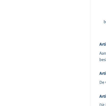
b
Art
Aan
bes
Art
De 
Art
Dit