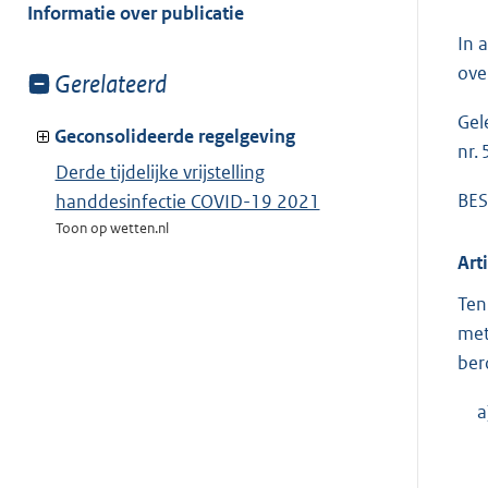
van:
Informatie over publicatie
In 
ove
Toon
Gerelateerd
meer
Gel
van:
Geconsolideerde regelgeving
nr.
Derde tijdelijke vrijstelling
BES
handdesinfectie COVID-19 2021
Toon op wetten.nl
Art
Ten
met
ber
a