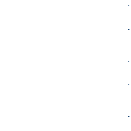
•
•
•
•
•