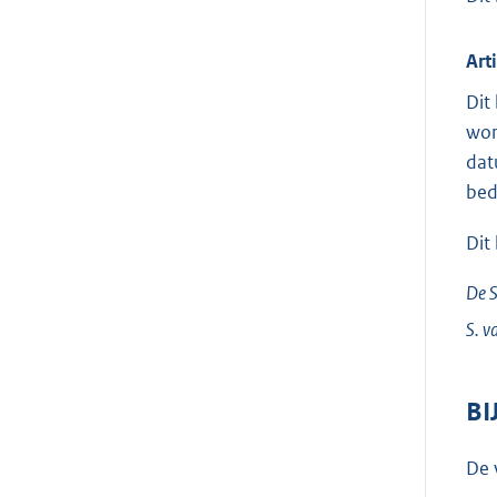
Art
Dit
wor
dat
bed
Dit
De S
S. v
BI
De 