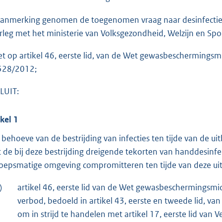
o
t
aanmerking genomen de toegenomen vraag naar desinfectiem
t
rleg met het ministerie van Volksgezondheid, Welzijn en Spor
e
et op artikel 46, eerste lid, van de Wet gewasbeschermingsm
:
 528/2012;
4
0
LUIT:
9
ikel 1
b
 behoeve van de bestrijding van infecties ten tijde van de u
 de bij deze bestrijding dreigende tekorten van handdesinf
oepsmatige omgeving compromitteren ten tijde van deze uit
)
artikel 46, eerste lid van de Wet gewasbeschermingsmid
verbod, bedoeld in artikel 43, eerste en tweede lid, 
om in strijd te handelen met artikel 17, eerste lid van V