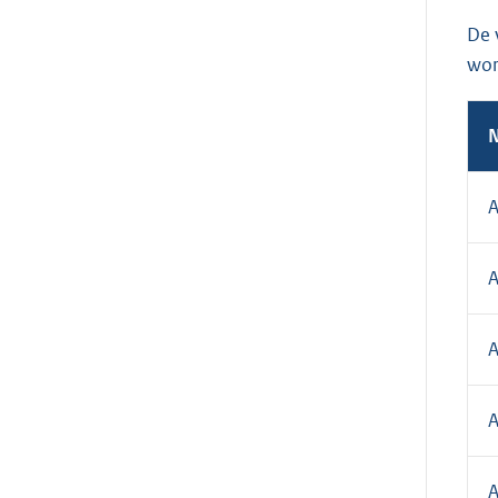
De 
wor
N
A
A
A
A
A