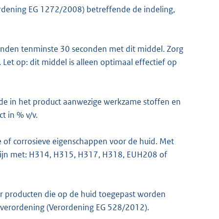
rdening EG 1272/2008) betreffende de indeling,
 handen tenminste 30 seconden met dit middel. Zorg
Let op: dit middel is alleen optimaal effectief op
, de in het product aanwezige werkzame stoffen en
t in % v/v.
de of corrosieve eigenschappen voor de huid. Met
 zijn met: H314, H315, H317, H318, EUH208 of
 producten die op de huid toegepast worden
enverordening (Verordening EG 528/2012).