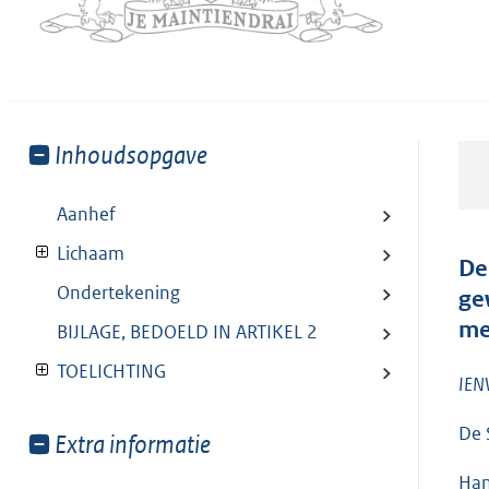
Toon
Inhoudsopgave
meer
van:
Aanhef
Lichaam
De
Ondertekening
ge
me
BIJLAGE, BEDOELD IN ARTIKEL 2
TOELICHTING
IEN
De 
Toon
Extra informatie
meer
Han