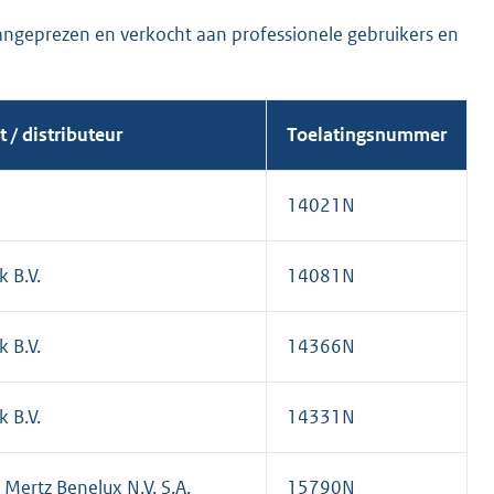
geprezen en verkocht aan professionele gebruikers en
 / distributeur
Toelatingsnummer
14021N
 B.V.
14081N
 B.V.
14366N
 B.V.
14331N
Mertz Benelux N.V. S.A.
15790N