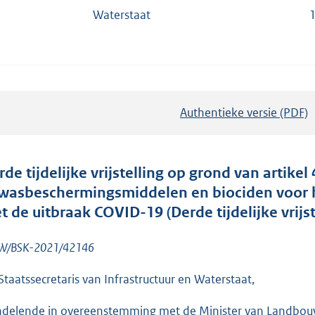
Waterstaat
Authentieke versie (PDF)
b
e
s
t
rde tijdelijke vrijstelling op grond van artikel
a
wasbeschermingsmiddelen en biociden voor h
n
t de uitbraak COVID-19 (Derde tijdelijke vrij
d
s
W/BSK-2021/42146
g
Staatssecretaris van Infrastructuur en Waterstaat,
r
o
delende in overeenstemming met de Minister van Landbouw,