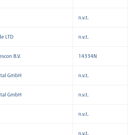
n.v.t.
de LTD
n.v.t.
scon B.V.
14334N
etal GmbH
n.v.t.
etal GmbH
n.v.t.
n.v.t.
n.v.t.