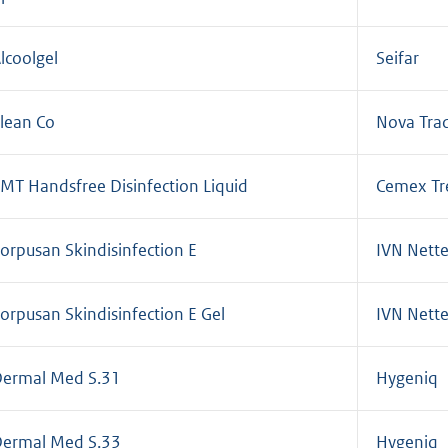
lcoolgel
Seifar
lean Co
Nova Tra
MT Handsfree Disinfection Liquid
Cemex Tre
orpusan Skindisinfection E
IVN Nett
orpusan Skindisinfection E Gel
IVN Nett
ermal Med S.31
Hygeniq
ermal Med S.33
Hygeniq