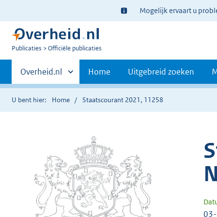
Ter
Mogelijk ervaart u prob
informatie:
U
Publicaties
Officiële publicaties
bent
Primaire
nu
Andere
Overheid.nl
Home
Uitgebreid zoeken
M
hier:
sites
navigatie
binnen
U bent hier:
Home
Staatscourant 2021, 11258
S
N
Dat
03-