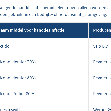
volgende handdesinfectiemiddelen mogen alleen worden aan
den gebruikt in een bedrijfs- of beroepsmatige omgeving.
aam middel voor handdesinfectie
Producent
cticid
Veip B.V.
lcohol dentior 70%
Reymerink
lcohol dentior 80%
Reymerink
lcohol Podior 80%
Reymerink
pesin swift
Werner & 