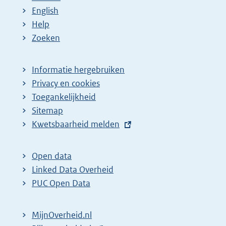
English
Help
Zoeken
Informatie hergebruiken
Privacy en cookies
Toegankelijkheid
Sitemap
E
Kwetsbaarheid melden
x
t
Open data
e
Linked Data Overheid
r
PUC Open Data
n
e
MijnOverheid.nl
l