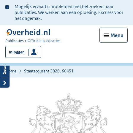
Ter
Mogelijk ervaart u problemen met het zoeken naar
informatie:
publicaties. We werken aan een oplossing. Excuses voor
het ongemak.
Menu
U
Publicaties
Officiële publicaties
bent
Inloggen
nu
hier:
Home
Staatscourant 2020, 66451