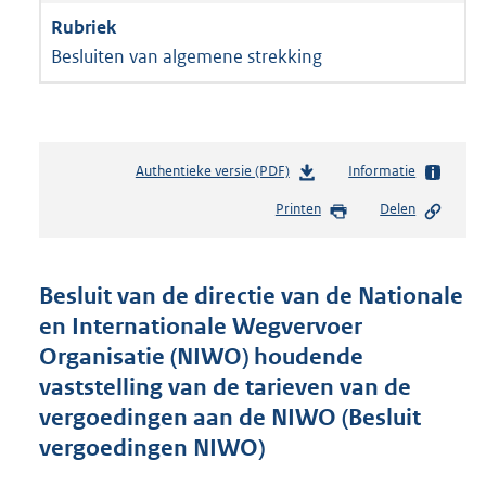
Besluiten van algemene strekking
Authentieke versie (PDF)
b
Informatie
e
Printen
Delen
s
t
a
n
Besluit van de directie van de Nationale
d
en Internationale Wegvervoer
s
Organisatie (NIWO) houdende
g
r
vaststelling van de tarieven van de
o
vergoedingen aan de NIWO (Besluit
o
vergoedingen NIWO)
t
t