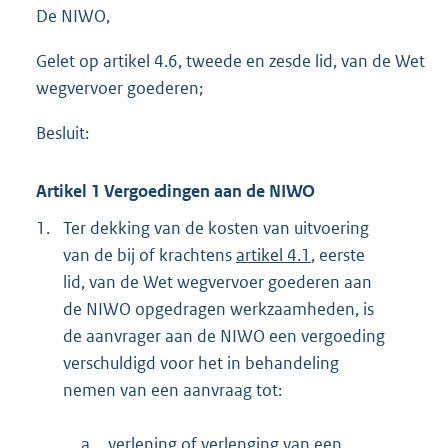
e
De NIWO,
:
2
Gelet op artikel 4.6, tweede en zesde lid, van de Wet
6
wegvervoer goederen;
1
K
b
Besluit:
Artikel 1 Vergoedingen aan de NIWO
1.
Ter dekking van de kosten van uitvoering
van de bij of krachtens
artikel 4.1
, eerste
lid, van de Wet wegvervoer goederen aan
de NIWO opgedragen werkzaamheden, is
de aanvrager aan de NIWO een vergoeding
verschuldigd voor het in behandeling
nemen van een aanvraag tot:
a.
verlening of verlenging van een