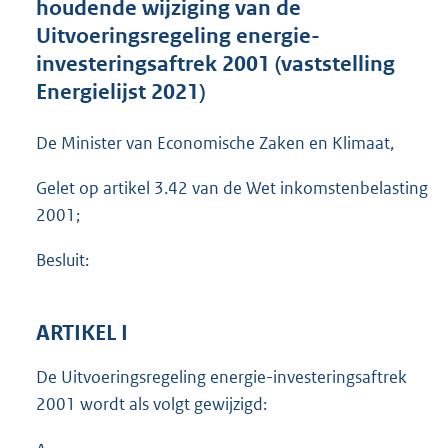
houdende wijziging van de
o
Uitvoeringsregeling energie-
o
investeringsaftrek 2001 (vaststelling
t
t
Energielijst 2021)
e
:
De Minister van Economische Zaken en Klimaat,
2
M
Gelet op artikel 3.42 van de Wet inkomstenbelasting
b
2001;
Besluit:
ARTIKEL I
De Uitvoeringsregeling energie-investeringsaftrek
2001 wordt als volgt gewijzigd: