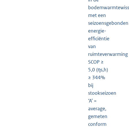
bodemwarmtewiss
met een
seizoensgebonden
energie-
efficiëntie
van
ruimteverwarming
SCOP ≥
5,0 (ηs,h)
≥ 344%
bij
stookseizoen
‘A’ =
average,
gemeten
conform