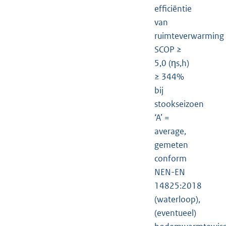
efficiëntie
van
ruimteverwarming
SCOP ≥
5,0 (ηs,h)
≥ 344%
bij
stookseizoen
‘A’ =
average,
gemeten
conform
NEN-EN
14825:2018
(waterloop),
(eventueel)