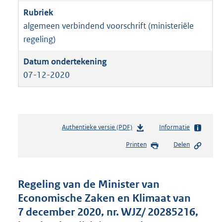
algemeen verbindend voorschrift (ministeriële
regeling)
07-12-2020
Authentieke versie (PDF)
b
Informatie
e
Printen
Delen
s
t
a
n
Regeling van de Minister van
d
Economische Zaken en Klimaat van
s
7 december 2020, nr. WJZ/ 20285216,
g
r