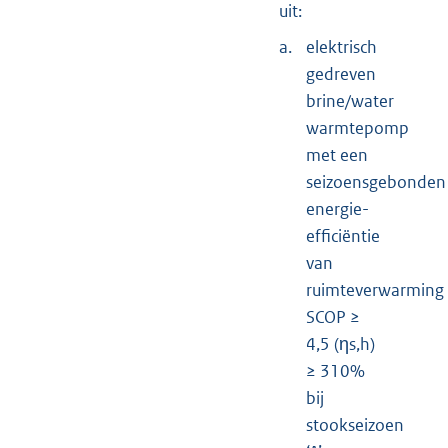
uit:
a.
elektrisch
gedreven
brine/water
warmtepomp
met een
seizoensgebonden
energie-
efficiëntie
van
ruimteverwarming
SCOP ≥
4,5 (ηs,h)
≥ 310%
bij
stookseizoen