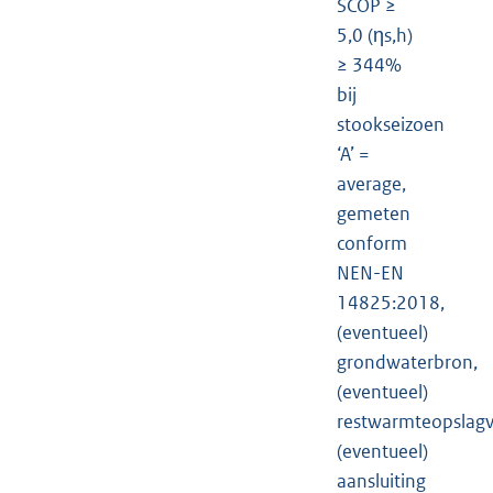
SCOP ≥
5,0 (ηs,h)
≥ 344%
bij
stookseizoen
‘A’ =
average,
gemeten
conform
NEN-EN
14825:2018,
(eventueel)
grondwaterbron,
(eventueel)
restwarmteopslagv
(eventueel)
aansluiting