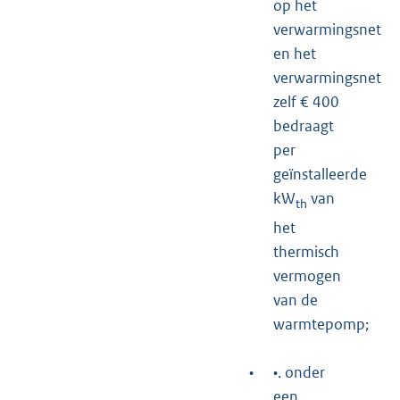
op het
verwarmingsnet
en het
verwarmingsnet
zelf € 400
bedraagt
per
geïnstalleerde
kW
van
th
het
thermisch
vermogen
van de
warmtepomp;
•
•. onder
een