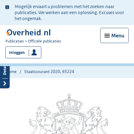
Ter
Mogelijk ervaart u problemen met het zoeken naar
informatie:
publicaties. We werken aan een oplossing. Excuses voor
het ongemak.
Menu
U
Publicaties
Officiële publicaties
bent
Inloggen
nu
hier:
Home
Staatscourant 2020, 65224