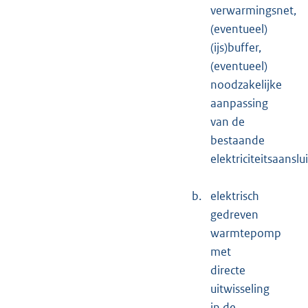
verwarmingsnet,
(eventueel)
(ijs)buffer,
(eventueel)
noodzakelijke
aanpassing
van de
bestaande
elektriciteitsaanslui
b.
elektrisch
gedreven
warmtepomp
met
directe
uitwisseling
in de