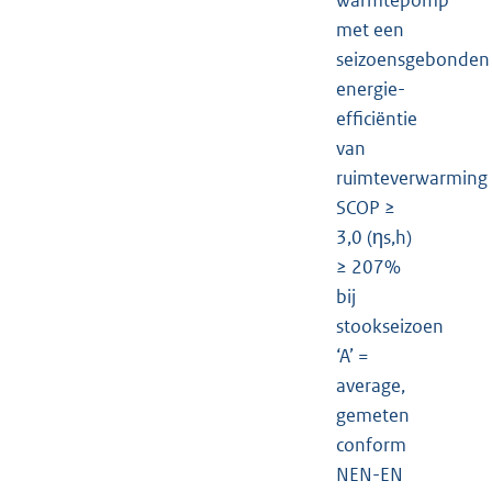
warmtepomp
met een
seizoensgebonden
energie-
efficiëntie
van
ruimteverwarming
SCOP ≥
3,0 (ηs,h)
≥ 207%
bij
stookseizoen
‘A’ =
average,
gemeten
conform
NEN-EN