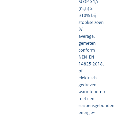
SCOP ≥4,5
(ηs,h) ≥
310% bij
stookseizoen
‘A’ =
average,
gemeten
conform
NEN-EN
14825:2018,
of
elektrisch
gedreven
warmtepomp
met een
seizoensgebonden
energie-