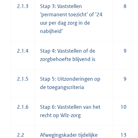
2.1.3
Stap 3: Vaststellen
8
‘permanent toezicht’ of ’24
uur per dag zorg in de
nabijheid’
2.1.4
Stap 4: Vaststellen of de
9
zorgbehoefte blijvend is
2.1.5
Stap 5: Uitzonderingen op
9
de toegangscriteria
2.1.6
Stap 6: Vaststellen van het
10
recht op Wlz-zorg
2.2
Afwegingskader tijdelijke
13