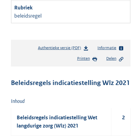
beleidsregel
Authentieke versie (PDF)
b
Informatie
e
Printen
Delen
s
t
a
n
Beleidsregels indicatiestelling Wlz 2021
d
s
g
Inhoud
r
o
Beleidsregels indicatiestelling Wet
2
o
t
langdurige zorg (Wlz) 2021
t