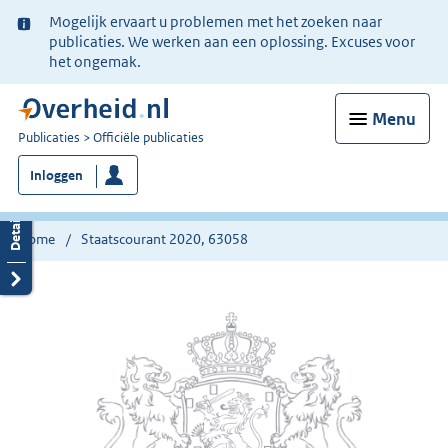
Ter
Mogelijk ervaart u problemen met het zoeken naar
informatie:
publicaties. We werken aan een oplossing. Excuses voor
het ongemak.
Menu
U
Publicaties
Officiële publicaties
bent
Inloggen
nu
hier:
Home
Staatscourant 2020, 63058