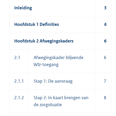
e
:
Inleiding
3
2
M
b
Hoofdstuk 1 Definities
4
Hoofdstuk 2 Afwegingskaders
6
2.1
Afwegingskader blijvende
6
Wlz-toegang
2.1.1
Stap 1: De aanvraag
7
2.1.2
Stap 2: In kaart brengen van
8
de zorgsituatie