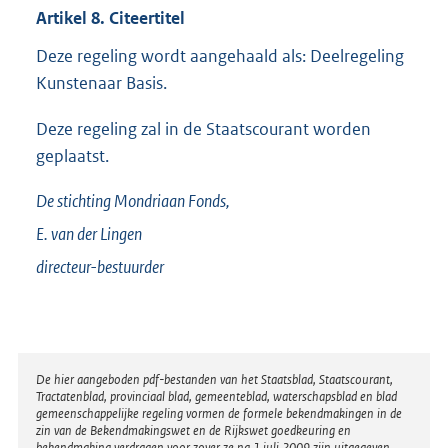
Artikel 8. Citeertitel
Deze regeling wordt aangehaald als: Deelregeling
Kunstenaar Basis.
Deze regeling zal in de Staatscourant worden
geplaatst.
De stichting Mondriaan Fonds,
E. van der
Lingen
directeur-bestuurder
Disclaimer
De hier aangeboden pdf-bestanden van het Staatsblad, Staatscourant,
Tractatenblad, provinciaal blad, gemeenteblad, waterschapsblad en blad
gemeenschappelijke regeling vormen de formele bekendmakingen in de
zin van de Bekendmakingswet en de Rijkswet goedkeuring en
bekendmaking verdragen voor zover ze na 1 juli 2009 zijn uitgegeven.