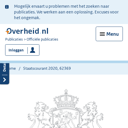
Ter
Mogelijk ervaart u problemen met het zoeken naar
informatie:
publicaties. We werken aan een oplossing. Excuses voor
het ongemak.
Menu
U
Publicaties
Officiële publicaties
bent
Inloggen
nu
hier:
Home
Staatscourant 2020, 62369