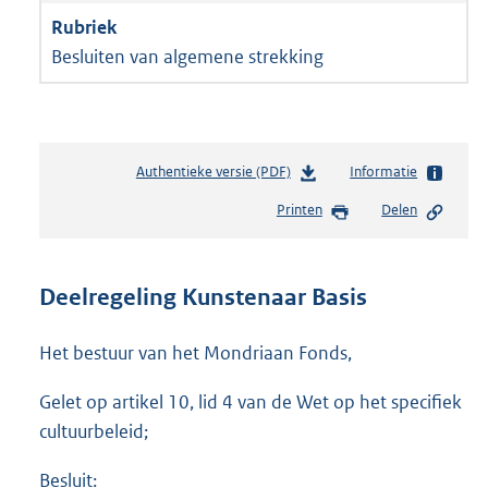
Besluiten van algemene strekking
Authentieke versie (PDF)
b
Informatie
e
Printen
Delen
s
t
a
n
Deelregeling Kunstenaar Basis
d
s
Het bestuur van het Mondriaan Fonds,
g
r
Gelet op artikel 10, lid 4 van de Wet op het specifiek
o
o
cultuurbeleid;
t
t
Besluit: