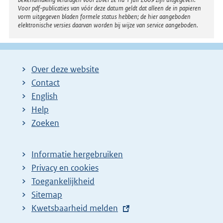
Voor pdf-publicaties van vóór deze datum geldt dat alleen de in papieren
vorm uitgegeven bladen formele status hebben; de hier aangeboden
elektronische versies daarvan worden bij wijze van service aangeboden.
Over deze website
Contact
English
Help
Zoeken
Informatie hergebruiken
Privacy en cookies
Toegankelijkheid
Sitemap
E
Kwetsbaarheid melden
x