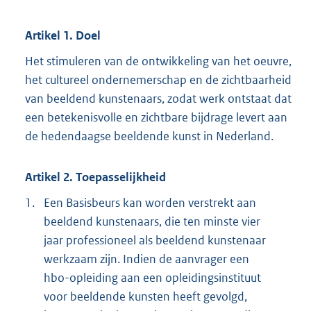
e
:
2
Artikel 1. Doel
5
Het stimuleren van de ontwikkeling van het oeuvre,
0
K
het cultureel ondernemerschap en de zichtbaarheid
b
van beeldend kunstenaars, zodat werk ontstaat dat
een betekenisvolle en zichtbare bijdrage levert aan
de hedendaagse beeldende kunst in Nederland.
Artikel 2. Toepasselijkheid
1.
Een Basisbeurs kan worden verstrekt aan
beeldend kunstenaars, die ten minste vier
jaar professioneel als beeldend kunstenaar
werkzaam zijn. Indien de aanvrager een
hbo-opleiding aan een opleidingsinstituut
voor beeldende kunsten heeft gevolgd,