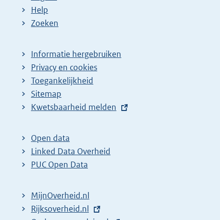
Help
Zoeken
Informatie hergebruiken
Privacy en cookies
Toegankelijkheid
Sitemap
E
Kwetsbaarheid melden
x
t
Open data
e
Linked Data Overheid
r
PUC Open Data
n
e
MijnOverheid.nl
l
E
Rijksoverheid.nl
i