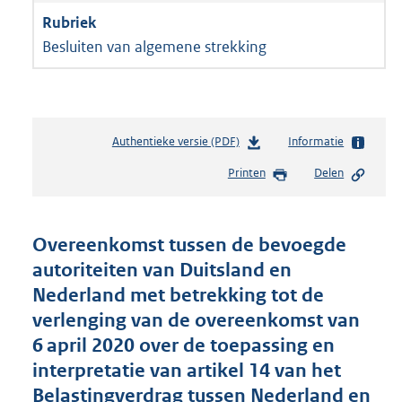
Besluiten van algemene strekking
Authentieke versie (PDF)
b
Informatie
e
Printen
Delen
s
t
a
n
Overeenkomst tussen de bevoegde
d
autoriteiten van Duitsland en
s
Nederland met betrekking tot de
g
r
verlenging van de overeenkomst van
o
6 april 2020 over de toepassing en
o
interpretatie van artikel 14 van het
t
t
Belastingverdrag tussen Nederland en