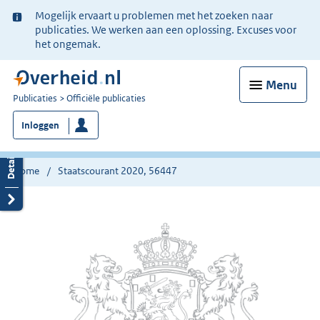
Ter
Mogelijk ervaart u problemen met het zoeken naar
informatie:
publicaties. We werken aan een oplossing. Excuses voor
het ongemak.
Menu
U
Publicaties
Officiële publicaties
bent
Inloggen
nu
hier:
Home
Staatscourant 2020, 56447