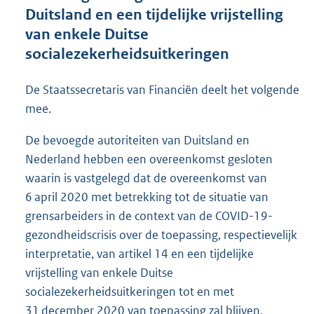
e
Duitsland en een tijdelijke vrijstelling
:
van enkele Duitse
1
8
socialezekerheidsuitkeringen
2
K
De Staatssecretaris van Financiën deelt het volgende
b
mee.
De bevoegde autoriteiten van Duitsland en
Nederland hebben een overeenkomst gesloten
waarin is vastgelegd dat de overeenkomst van
6 april 2020 met betrekking tot de situatie van
grensarbeiders in de context van de COVID-19-
gezondheidscrisis over de toepassing, respectievelijk
interpretatie, van artikel 14 en een tijdelijke
vrijstelling van enkele Duitse
socialezekerheidsuitkeringen tot en met
31 december 2020 van toepassing zal blijven.