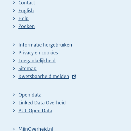
Contact
English
Help
Zoeken
Informatie hergebruiken
Privacy en cookies
Toegankelijkheid
Sitemap
E
Kwetsbaarheid melden
x
t
Open data
e
Linked Data Overheid
r
PUC Open Data
n
e
MijnOverheid.nl