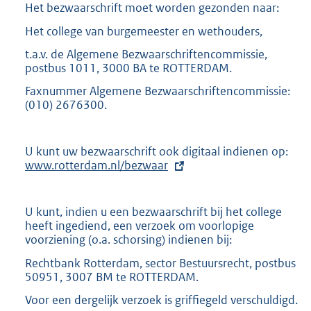
Het bezwaarschrift moet worden gezonden naar:
Het college van burgemeester en wethouders,
t.a.v. de Algemene Bezwaarschriftencommissie,
postbus 1011, 3000 BA te ROTTERDAM.
Faxnummer Algemene Bezwaarschriftencommissie:
(010) 2676300.
U kunt uw bezwaarschrift ook digitaal indienen op:
E
www.rotterdam.nl/bezwaar
x
t
e
r
U kunt, indien u een bezwaarschrift bij het college
n
heeft ingediend, een verzoek om voorlopige
e
voorziening (o.a. schorsing) indienen bij:
l
i
Rechtbank Rotterdam, sector Bestuursrecht, postbus
n
50951, 3007 BM te ROTTERDAM.
k
Voor een dergelijk verzoek is griffiegeld verschuldigd.
: