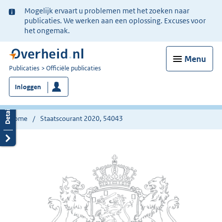
Ter
Mogelijk ervaart u problemen met het zoeken naar
informatie:
publicaties. We werken aan een oplossing. Excuses voor
het ongemak.
Menu
U
Publicaties
Officiële publicaties
bent
Inloggen
nu
hier:
Home
Staatscourant 2020, 54043