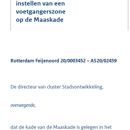
e
instellen van een
:
voetgangerszone
3
op de Maaskade
8
7
K
b
Rotterdam Feijenoord
20/0003452
–
AS20/02459
De directeur van cluster Stadsontwikkeling,
overwegende,
dat de kade van de Maaskade is gelegen in het