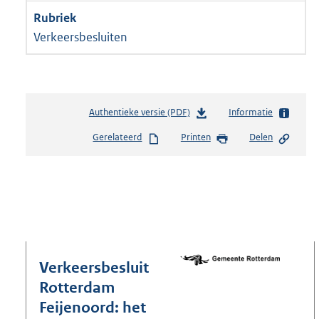
Verkeersbesluiten
Authentieke versie (PDF)
b
Informatie
e
Gerelateerd
Printen
Delen
s
t
a
n
d
s
g
r
o
Verkeersbesluit
o
Rotterdam
t
Feijenoord: het
t