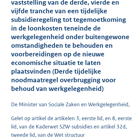
vaststelling van de derde, vierde en
o
vijfde tranche van een tijdelijke
o
subsidieregeling tot tegemoetkoming
t
t
in de loonkosten teneinde de
e
werkgelegenheid onder buitengewone
:
omstandigheden te behouden en
3
,
voorbereidingen op de nieuwe
1
economische situatie te laten
M
plaatsvinden (Derde tijdelijke
b
noodmaatregel overbrugging voor
behoud van werkgelegenheid)
De Minister van Sociale Zaken en Werkgelegenheid,
Gelet op artikel de artikelen 3, eerste lid, en 8, eerste
lid, van de Kaderwet SZW-subsidies en artikel 32d,
tweede lid, van de Wet structuur