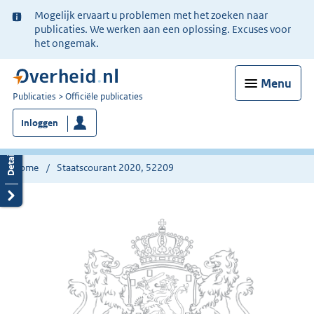
Ter
Mogelijk ervaart u problemen met het zoeken naar
informatie:
publicaties. We werken aan een oplossing. Excuses voor
het ongemak.
Menu
U
Publicaties
Officiële publicaties
bent
Inloggen
nu
hier:
Home
Staatscourant 2020, 52209