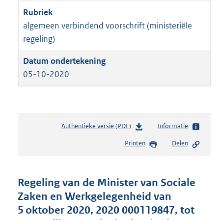
algemeen verbindend voorschrift (ministeriële
regeling)
05-10-2020
Authentieke versie (PDF)
b
Informatie
e
Printen
Delen
s
t
a
n
Regeling van de Minister van Sociale
d
Zaken en Werkgelegenheid van
s
5 oktober 2020, 2020 000119847, tot
g
r