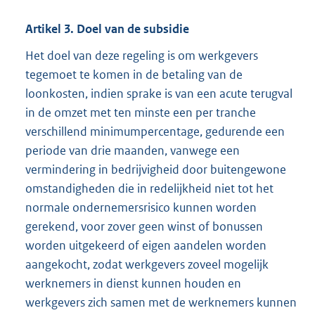
t
Artikel 3. Doel van de subsidie
e
Het doel van deze regeling is om werkgevers
r
tegemoet te komen in de betaling van de
n
loonkosten, indien sprake is van een acute terugval
e
in de omzet met ten minste een per tranche
l
verschillend minimumpercentage, gedurende een
i
periode van drie maanden, vanwege een
n
vermindering in bedrijvigheid door buitengewone
k
omstandigheden die in redelijkheid niet tot het
:
normale ondernemersrisico kunnen worden
gerekend, voor zover geen winst of bonussen
worden uitgekeerd of eigen aandelen worden
aangekocht, zodat werkgevers zoveel mogelijk
werknemers in dienst kunnen houden en
werkgevers zich samen met de werknemers kunnen