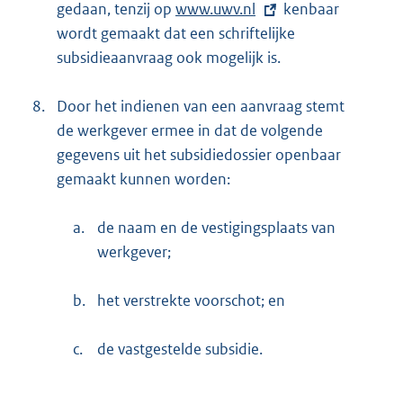
gedaan, tenzij op
E
www.uwv.nl
kenbaar
wordt gemaakt dat een schriftelijke
x
subsidieaanvraag ook mogelijk is.
t
e
8.
Door het indienen van een aanvraag stemt
r
de werkgever ermee in dat de volgende
n
gegevens uit het subsidiedossier openbaar
e
gemaakt kunnen worden:
l
i
a.
de naam en de vestigingsplaats van
n
werkgever;
k
:
b.
het verstrekte voorschot; en
c.
de vastgestelde subsidie.