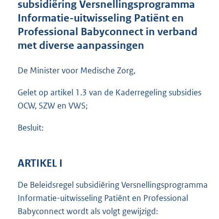
subsidiëring Versnellingsprogramma
o
Informatie-uitwisseling Patiënt en
t
t
Professional Babyconnect in verband
e
met diverse aanpassingen
:
3
9
De Minister voor Medische Zorg,
9
K
Gelet op artikel 1.3 van de Kaderregeling subsidies
b
OCW, SZW en VWS;
Besluit:
ARTIKEL I
De Beleidsregel subsidiëring Versnellingsprogramma
Informatie-uitwisseling Patiënt en Professional
Babyconnect wordt als volgt gewijzigd: