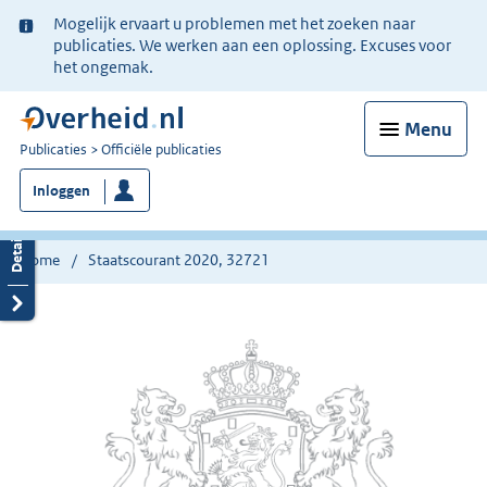
Ter
Mogelijk ervaart u problemen met het zoeken naar
informatie:
publicaties. We werken aan een oplossing. Excuses voor
het ongemak.
Menu
U
Publicaties
Officiële publicaties
bent
Inloggen
nu
hier:
Home
Staatscourant 2020, 32721