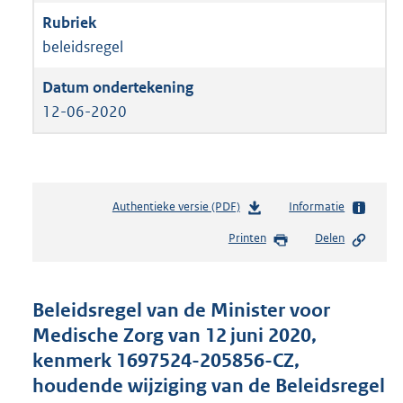
beleidsregel
12-06-2020
Authentieke versie (PDF)
b
Informatie
e
Printen
Delen
s
t
a
n
Beleidsregel van de Minister voor
d
Medische Zorg van 12 juni 2020,
s
kenmerk 1697524-205856-CZ,
g
r
houdende wijziging van de Beleidsregel
o