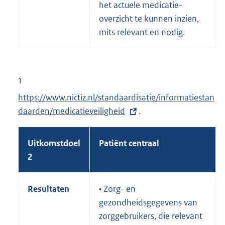
het actuele medicatie-
overzicht te kunnen inzien,
mits relevant en nodig.
1
E
https://www.nictiz.nl/standaardisatie/informatiestan
x
daarden/medicatieveiligheid
.
t
e
Uitkomstdoel
Patiënt centraal
r
2
n
e
Resultaten
• Zorg- en
l
gezondheidsgegevens van
i
zorggebruikers, die relevant
n