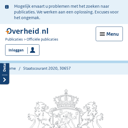
Ter
Mogelijk ervaart u problemen met het zoeken naar
informatie:
publicaties. We werken aan een oplossing. Excuses voor
het ongemak.
Menu
U
Publicaties
Officiële publicaties
bent
Inloggen
nu
hier:
Home
Staatscourant 2020, 30657