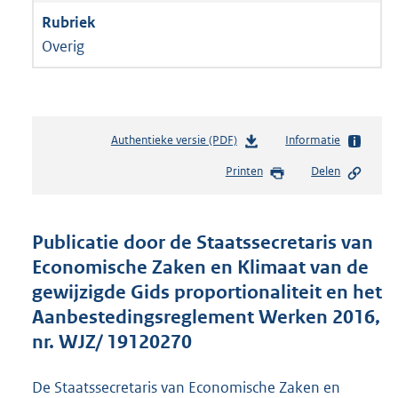
Overig
Authentieke versie (PDF)
b
Informatie
e
Printen
Delen
s
t
a
n
Publicatie door de Staatssecretaris van
d
Economische Zaken en Klimaat van de
s
gewijzigde Gids proportionaliteit en het
g
r
Aanbestedingsreglement Werken 2016,
o
nr. WJZ/ 19120270
o
t
t
De Staatssecretaris van Economische Zaken en