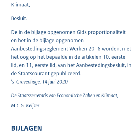
e
Klimaat,
:
1
Besluit:
4
2
De in de bijlage opgenomen Gids proportionaliteit
,
5
en het in de bijlage opgenomen
M
Aanbestedingsreglement Werken 2016 worden, met
b
het oog op het bepaalde in de artikelen 10, eerste
lid, en 11, eerste lid, van het Aanbestedingsbesluit, in
de Staatscourant gepubliceerd.
’s-Gravenhage, 14 juni 2020
De Staatssecretaris van Economische Zaken en Klimaat,
M.C.G.
Keijzer
BIJLAGEN