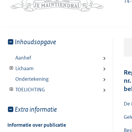
14-
Toon
Inhoudsopgave
meer
van:
Aanhef
Lichaam
Re
Ondertekening
nr
be
TOELICHTING
De 
Toon
Extra informatie
meer
Gel
van:
Informatie over publicatie
Besl