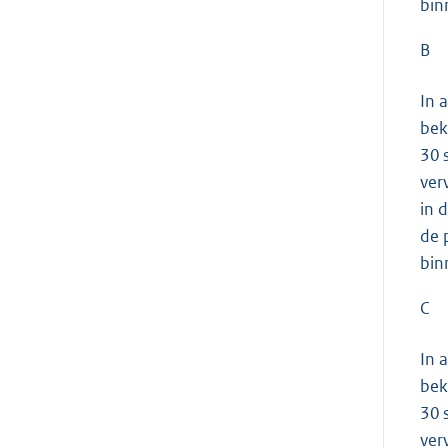
bin
B
In 
bek
30 
ver
in 
de 
bin
C
In 
bek
30 
ver