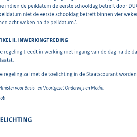
die indien de peildatum de eerste schooldag betreft door D
peildatum niet de eerste schooldag betreft binnen vier weke
nen acht weken na de peildatum.’.
IKEL II. INWERKINGTREDING
e regeling treedt in werking met ingang van de dag na de da
laatst.
e regeling zal met de toelichting in de Staatscourant worden
inister voor Basis- en Voortgezet Onderwijs en Media,
lob
ELICHTING