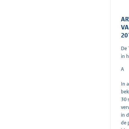
AR
VA
20
De 
in 
A
In 
bek
30 
ver
in 
de 