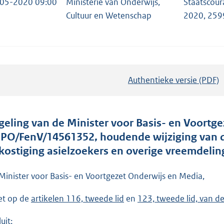
05-2020 09:00
Ministerie van Onderwijs,
Staatscour
Cultuur en Wetenschap
2020, 259
Authentieke versie (PDF)
b
e
s
t
geling van de Minister voor Basis- en Voortg
a
. PO/FenV/14561352, houdende wijziging van 
n
kostiging asielzoekers en overige vreemdeli
d
s
Minister voor Basis- en Voortgezet Onderwijs en Media,
g
et op de
artikelen 116, tweede lid
en
123, tweede lid, van d
r
o
uit: