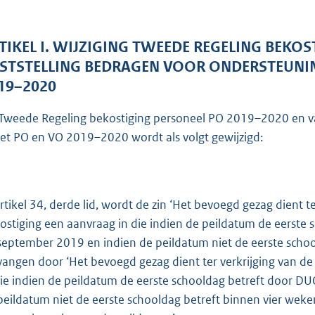
o
t
t
TIKEL I. WIJZIGING TWEEDE REGELING BEKO
e
STSTELLING BEDRAGEN VOOR ONDERSTEUNING
:
19–2020
1
Tweede Regeling bekostiging personeel PO 2019–2020 en vas
8
het PO en VO 2019–2020 wordt als volgt gewijzigd:
1
b
artikel 34, derde lid, wordt de zin ‘Het bevoegd gezag dient 
ostiging een aanvraag in die indien de peildatum de eerste
september 2019 en indien de peildatum niet de eerste schoo
vangen door ‘Het bevoegd gezag dient ter verkrijging van d
die indien de peildatum de eerste schooldag betreft door D
peildatum niet de eerste schooldag betreft binnen vier weke