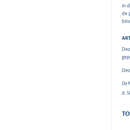
in 
de 
bin
ART
Dez
gep
Dez
De M
A.
S
TO