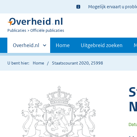
Ter
Mogelijk ervaart u prob
informatie:
U
Publicaties
Officiële publicaties
bent
Primaire
nu
Andere
Overheid.nl
Home
Uitgebreid zoeken
M
hier:
sites
navigatie
binnen
U bent hier:
Home
Staatscourant 2020, 25998
S
N
Dat