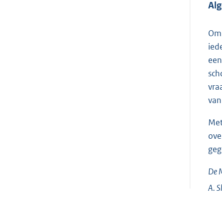
Al
Om 
ied
een
sch
vra
van
Met
ove
geg
De M
A.
S