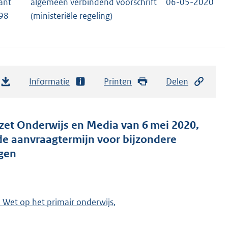
ant
algemeen verbindend voorschrift
06-05-2020
98
(ministeriële regeling)
Informatie
Printen
Delen
ezet Onderwijs en Media van 6 mei 2020,
de aanvraagtermijn voor bijzondere
ngen
e Wet op het primair onderwijs
,