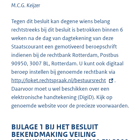
M.C.G.
Keijzer
Tegen dit besluit kan degene wiens belang
rechtstreeks bij dit besluit is betrokken binnen 6
weken na de dag van dagtekening van deze
Staatscourant een gemotiveerd beroepschrift
indienen bij de rechtbank Rotterdam, Postbus
90950, 3007 BL, Rotterdam. U kunt ook digitaal
beroep instellen bij genoemde rechtbank via
E
http://loket.rechtspraak.nl/bestuursrecht
.
x
Daarvoor moet u wel beschikken over een
t
elektronische handtekening (DigiD). Kijk op
e
genoemde website voor de precieze voorwaarden.
r
n
e
BIJLAGE 1 BIJ HET BESLUIT
l
BEKENDMAKING VEILING
i