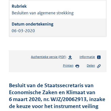
Besluiten van algemene strekking
06-03-2020
Authentieke versie (PDF)
b
Informatie
e
Printen
Delen
s
t
a
n
Besluit van de Staatssecretaris van
d
Economische Zaken en Klimaat van
s
6 maart 2020, nr. WJZ/20062913, inzake
g
r
de keuze voor het instrument veiling
o