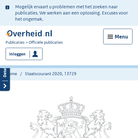
Ter
Mogelijk ervaart u problemen met het zoeken naar
informatie:
publicaties. We werken aan een oplossing. Excuses voor
het ongemak.
Menu
U
Publicaties
Officiële publicaties
bent
Inloggen
nu
hier:
Home
Staatscourant 2020, 13729