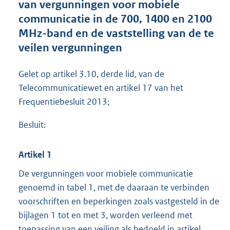
van vergunningen voor mobiele
o
communicatie in de 700, 1400 en 2100
t
t
MHz-band en de vaststelling van de te
e
veilen vergunningen
:
3
,
Gelet op artikel 3.10, derde lid, van de
5
Telecommunicatiewet en artikel 17 van het
M
Frequentiebesluit 2013;
b
Besluit:
Artikel 1
De vergunningen voor mobiele communicatie
genoemd in tabel 1, met de daaraan te verbinden
voorschriften en beperkingen zoals vastgesteld in de
bijlagen 1 tot en met 3, worden verleend met
toepassing van een veiling als bedoeld in artikel