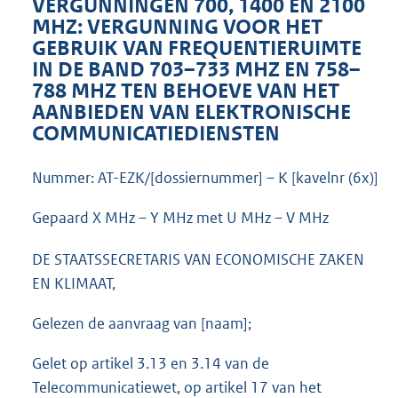
VERGUNNINGEN 700, 1400 EN 2100
n
MHZ: VERGUNNING VOOR HET
GEBRUIK VAN FREQUENTIERUIMTE
k
IN DE BAND 703–733 MHZ EN 758–
:
788 MHZ TEN BEHOEVE VAN HET
AANBIEDEN VAN ELEKTRONISCHE
COMMUNICATIEDIENSTEN
Nummer: AT-EZK/[dossiernummer] – K [kavelnr (6x)]
Gepaard X MHz – Y MHz met U MHz – V MHz
DE STAATSSECRETARIS VAN ECONOMISCHE ZAKEN
EN KLIMAAT,
Gelezen de aanvraag van [naam];
Gelet op artikel 3.13 en 3.14 van de
Telecommunicatiewet, op artikel 17 van het