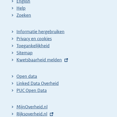
English
Help
Zoeken
Informatie hergebruiken
Privacy en cookies
Toegankelijkheid
Sitemap
E
Kwetsbaarheid melden
x
t
Open data
e
Linked Data Overheid
r
PUC Open Data
n
e
MijnOverheid.nl
l
E
Rijksoverheid.nl
i