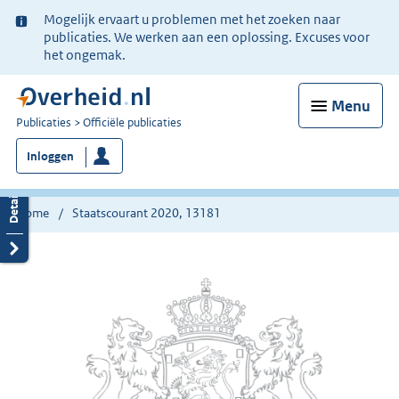
Ter
Mogelijk ervaart u problemen met het zoeken naar
informatie:
publicaties. We werken aan een oplossing. Excuses voor
het ongemak.
Menu
U
Publicaties
Officiële publicaties
bent
Inloggen
nu
hier:
Home
Staatscourant 2020, 13181