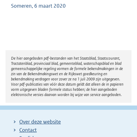
n
Someren, 6 maart 2020
e
l
i
n
k
:
Disclaimer
De hier aangeboden pdf-bestanden van het Staatsblad, Staatscourant,
Tractatenblad, provinciaal blad, gemeenteblad, waterschapsblad en blad
gemeenschappelijke regeling vormen de formele bekendmakingen in de
zin van de Bekendmakingswet en de Rijkswet goedkeuring en
bekendmaking verdragen voor zover ze na 1 juli 2009 zijn uitgegeven.
Voor pdf-publicaties van vóór deze datum geldt dat alleen de in papieren
vorm uitgegeven bladen formele status hebben; de hier aangeboden
elektronische versies daarvan worden bij wijze van service aangeboden.
Over deze website
Contact