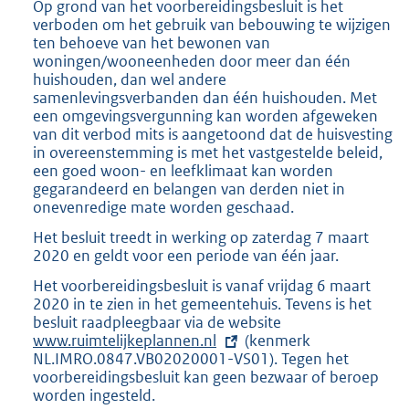
Op grond van het voorbereidingsbesluit is het
verboden om het gebruik van bebouwing te wijzigen
ten behoeve van het bewonen van
woningen/wooneenheden door meer dan één
huishouden, dan wel andere
samenlevingsverbanden dan één huishouden. Met
een omgevingsvergunning kan worden afgeweken
van dit verbod mits is aangetoond dat de huisvesting
in overeenstemming is met het vastgestelde beleid,
een goed woon- en leefklimaat kan worden
gegarandeerd en belangen van derden niet in
onevenredige mate worden geschaad.
Het besluit treedt in werking op zaterdag 7 maart
2020 en geldt voor een periode van één jaar.
Het voorbereidingsbesluit is vanaf vrijdag 6 maart
2020 in te zien in het gemeentehuis. Tevens is het
besluit raadpleegbaar via de website
E
www.ruimtelijkeplannen.nl
(kenmerk
x
NL.IMRO.0847.VB02020001-VS01). Tegen het
t
voorbereidingsbesluit kan geen bezwaar of beroep
e
worden ingesteld.
r