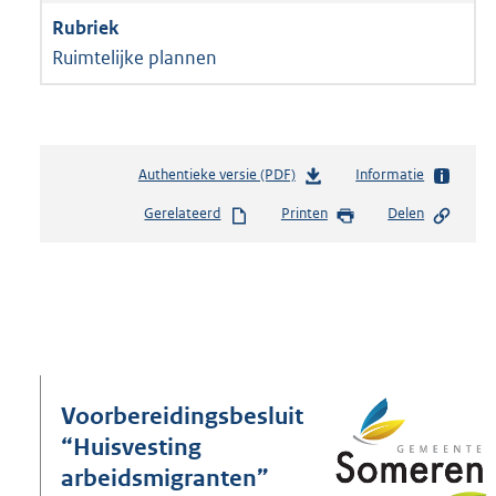
Ruimtelijke plannen
Authentieke versie (PDF)
b
Informatie
e
Gerelateerd
Printen
Delen
s
t
a
n
d
s
g
r
o
Voorbereidingsbesluit
o
“Huisvesting
t
arbeidsmigranten”
t