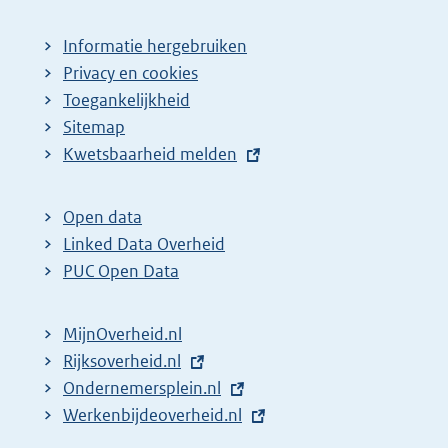
Informatie hergebruiken
Privacy en cookies
Toegankelijkheid
Sitemap
E
Kwetsbaarheid melden
x
t
Open data
e
Linked Data Overheid
r
PUC Open Data
n
e
MijnOverheid.nl
l
E
Rijksoverheid.nl
i
x
E
Ondernemersplein.nl
n
t
x
E
Werkenbijdeoverheid.nl
k
e
t
x