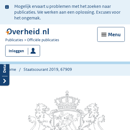
Ter
Mogelijk ervaart u problemen met het zoeken naar
informatie:
publicaties. We werken aan een oplossing. Excuses voor
het ongemak.
Menu
U
Publicaties
Officiële publicaties
bent
Inloggen
nu
hier:
Home
Staatscourant 2019, 67909