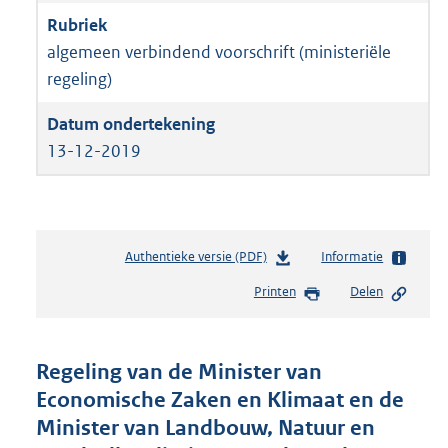
algemeen verbindend voorschrift (ministeriële
regeling)
13-12-2019
Authentieke versie (PDF)
b
Informatie
e
Printen
Delen
s
t
a
n
Regeling van de Minister van
d
Economische Zaken en Klimaat en de
s
Minister van Landbouw, Natuur en
g
r