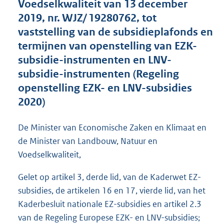
Voedselkwaliteit van 13 december
o
2019, nr. WJZ/ 19280762, tot
o
vaststelling van de subsidieplafonds en
t
t
termijnen van openstelling van EZK-
e
subsidie-instrumenten en LNV-
:
subsidie-instrumenten (Regeling
3
5
openstelling EZK- en LNV-subsidies
7
2020)
K
b
De Minister van Economische Zaken en Klimaat en
de Minister van Landbouw, Natuur en
Voedselkwaliteit,
Gelet op artikel 3, derde lid, van de Kaderwet EZ-
subsidies, de artikelen 16 en 17, vierde lid, van het
Kaderbesluit nationale EZ-subsidies en artikel 2.3
van de Regeling Europese EZK- en LNV-subsidies;