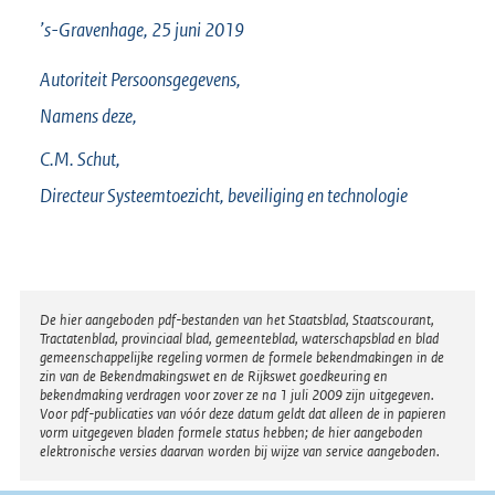
’s-Gravenhage, 25 juni 2019
Autoriteit Persoonsgegevens,
Namens deze,
C.M.
Schut,
Directeur Systeemtoezicht, beveiliging en technologie
Disclaimer
De hier aangeboden pdf-bestanden van het Staatsblad, Staatscourant,
Tractatenblad, provinciaal blad, gemeenteblad, waterschapsblad en blad
gemeenschappelijke regeling vormen de formele bekendmakingen in de
zin van de Bekendmakingswet en de Rijkswet goedkeuring en
bekendmaking verdragen voor zover ze na 1 juli 2009 zijn uitgegeven.
Voor pdf-publicaties van vóór deze datum geldt dat alleen de in papieren
vorm uitgegeven bladen formele status hebben; de hier aangeboden
elektronische versies daarvan worden bij wijze van service aangeboden.