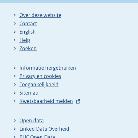
Over deze website
Contact
English
Help
Zoeken
Informatie hergebruiken
Privacy en cookies
Toegankelijkheid
Sitemap
E
Kwetsbaarheid melden
x
t
Open data
e
Linked Data Overheid
r
PUC Open Data