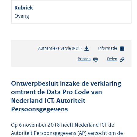
Overig
Authentieke versie (PDF)
b
Informatie
e
Printen
Delen
s
t
a
n
Ontwerpbesluit inzake de verklaring
d
omtrent de Data Pro Code van
s
Nederland ICT, Autoriteit
g
r
Persoonsgegevens
o
o
Op 6 november 2018 heeft Nederland ICT de
t
t
Autoriteit Persoonsgegevens (AP) verzocht om de