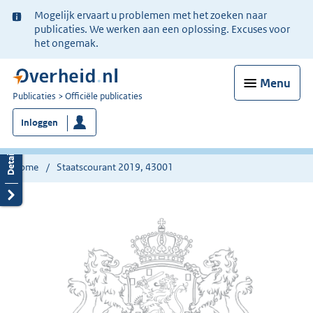
Ter
Mogelijk ervaart u problemen met het zoeken naar
informatie:
publicaties. We werken aan een oplossing. Excuses voor
het ongemak.
Menu
U
Publicaties
Officiële publicaties
bent
Inloggen
nu
hier:
Home
Staatscourant 2019, 43001