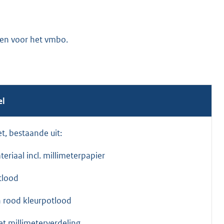
len voor het vmbo.
el
t, bestaande uit:
teriaal incl. millimeterpapier
tlood
n rood kleurpotlood
met millimeterverdeling