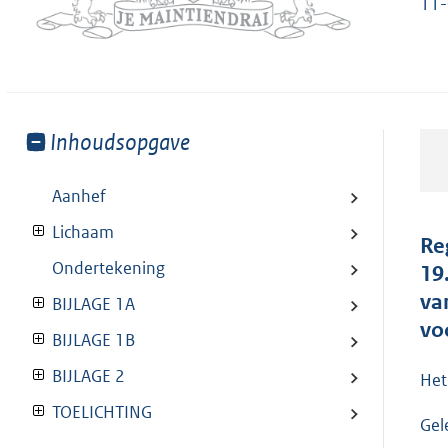
11-
Toon
Inhoudsopgave
meer
van:
Aanhef
Lichaam
Re
Ondertekening
19
va
BIJLAGE 1A
vo
BIJLAGE 1B
BIJLAGE 2
Het
TOELICHTING
Gel