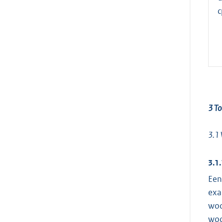
c
3 To
3.1
3.1
Een
exa
woo
woo