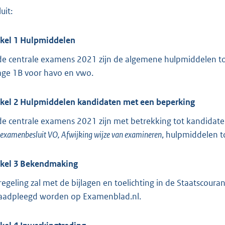
o
uit:
t
t
ikel 1 Hulpmiddelen
e
:
 de centrale examens 2021 zijn de algemene hulpmiddelen to
1
lage 1B voor havo en vwo.
0
2
ikel 2 Hulpmiddelen kandidaten met een beperking
3
 de centrale examens 2021 zijn met betrekking tot kandidat
examenbesluit VO, Afwijking wijze van examineren
, hulpmiddelen t
b
ikel 3 Bekendmaking
regeling zal met de bijlagen en toelichting in de Staatscour
aadpleegd worden op Examenblad.nl.