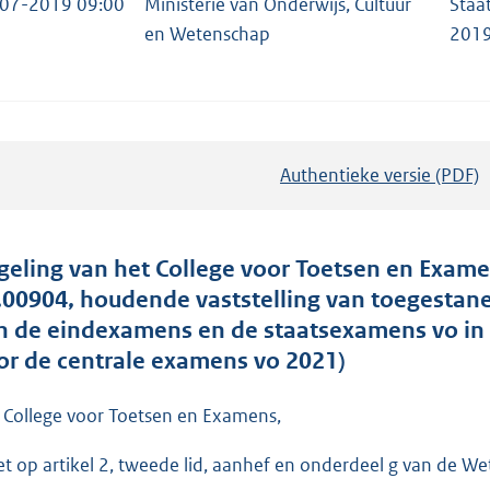
07-2019 09:00
Ministerie van Onderwijs, Cultuur
Staa
en Wetenschap
2019
Authentieke versie (PDF)
b
e
s
t
geling van het College voor Toetsen en Exame
a
.00904, houdende vaststelling van toegestan
n
n de eindexamens en de staatsexamens vo in
d
or de centrale examens vo 2021)
s
g
 College voor Toetsen en Examens,
r
et op artikel 2, tweede lid, aanhef en onderdeel g van de W
o