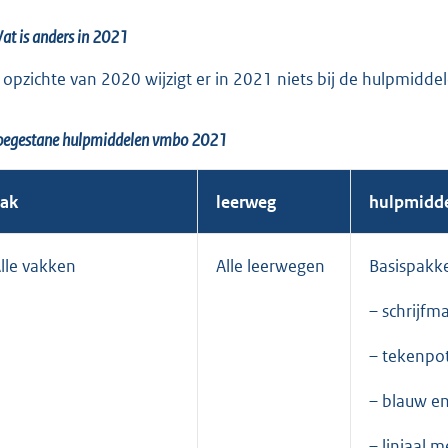
at is anders in 2021
 opzichte van 2020 wijzigt er in 2021 niets bij de hulpmidde
Toegestane hulpmiddelen vmbo 2021
ak
leerweg
hulpmidd
lle vakken
Alle leerwegen
Basispakke
– schrijfma
– tekenpo
– blauw e
– liniaal 