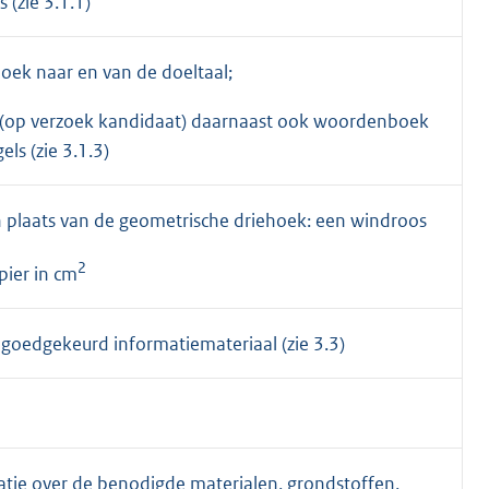
 (zie 3.1.1)
ek naar en van de doeltaal;
: (op verzoek kandidaat) daarnaast ook woordenboek
ls (zie 3.1.3)
n plaats van de geometrische driehoek: een windroos
2
ier in cm
goedgekeurd informatiemateriaal (zie 3.3)
tie over de benodigde materialen, grondstoffen,