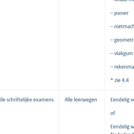
– passer
– nietmac
– geometr
– vlakgum
– rekenmac
* zie 4.4
lle schriftelijke examens
Alle leerwegen
Eendelig v
of
Eendelig w