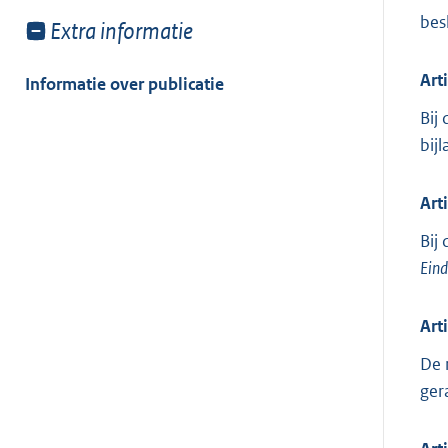
besl
Toon
Extra informatie
meer
van:
Art
Informatie over publicatie
Bij
bij
Art
Bij
Eind
Art
De 
ger