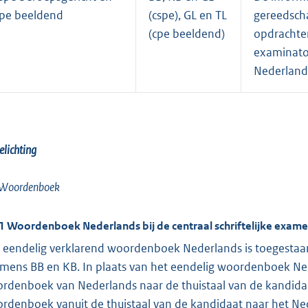
pe beeldend
(cspe), GL en TL
gereedsch
(cpe beeldend)
opdrachten
examinato
Nederlands
elichting
 Woordenboek
.1 Woordenboek Nederlands bij de centraal schriftelijke exame
 eendelig verklarend woordenboek Nederlands is toegestaan bi
mens BB en KB. In plaats van het eendelig woordenboek N
rdenboek van Nederlands naar de thuistaal van de kandidaa
rdenboek vanuit de thuistaal van de kandidaat naar het Ned