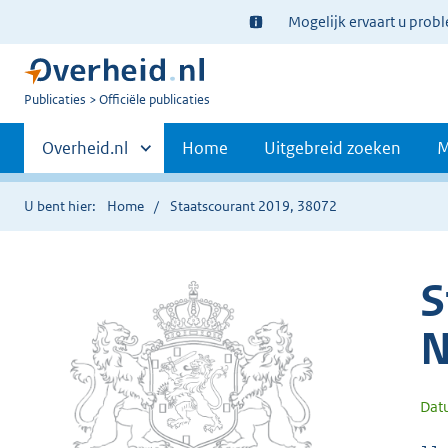
Ter
Mogelijk ervaart u prob
informatie:
U
Publicaties
Officiële publicaties
bent
Primaire
nu
Andere
Overheid.nl
Home
Uitgebreid zoeken
M
hier:
sites
navigatie
binnen
U bent hier:
Home
Staatscourant 2019, 38072
S
N
Dat