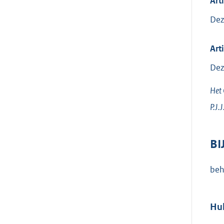
Art
Dez
Arti
Dez
Het 
P.J.J
BI
beh
Hu