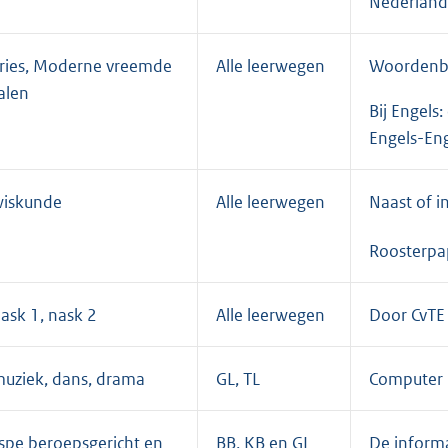
Nederlands
ries, Moderne vreemde
Alle leerwegen
Woordenbo
alen
Bij Engels
Engels-Enge
iskunde
Alle leerwegen
Naast of i
Roosterpap
ask 1, nask 2
Alle leerwegen
Door CvTE 
uziek, dans, drama
GL, TL
Computer
spe beroepsgericht en
BB, KB en GL
De informa