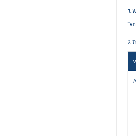
1. W
Ten
2. 
v
A