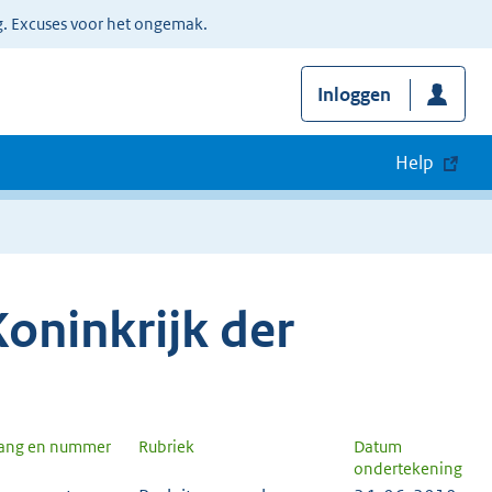
g. Excuses voor het ongemak.
Inloggen
Help
oninkrijk der
gang en nummer
Rubriek
Datum
ondertekening