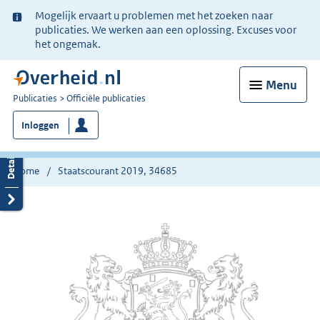
Ter
Mogelijk ervaart u problemen met het zoeken naar
informatie:
publicaties. We werken aan een oplossing. Excuses voor
het ongemak.
Menu
U
Publicaties
Officiële publicaties
bent
Inloggen
nu
hier:
Home
Staatscourant 2019, 34685