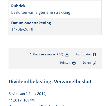
Besluiten van algemene strekking
14-06-2019
Authentieke versie (PDF)
b
Informatie
e
Printen
Delen
s
t
a
n
Dividendbelasting. Verzamelbesluit
d
s
Besluit van 14 juni 2019,
g
r
nr. 2019-10144,
o