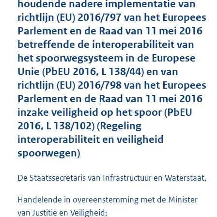
houdende nadere implementatie van
o
richtlijn (EU) 2016/797 van het Europees
o
Parlement en de Raad van 11 mei 2016
t
t
betreffende de interoperabiliteit van
e
het spoorwegsysteem in de Europese
:
Unie (PbEU 2016, L 138/44) en van
3
,
richtlijn (EU) 2016/798 van het Europees
9
Parlement en de Raad van 11 mei 2016
M
inzake veiligheid op het spoor (PbEU
b
2016, L 138/102) (Regeling
interoperabiliteit en veiligheid
spoorwegen)
De Staatssecretaris van Infrastructuur en Waterstaat,
Handelende in overeenstemming met de Minister
van Justitie en Veiligheid;