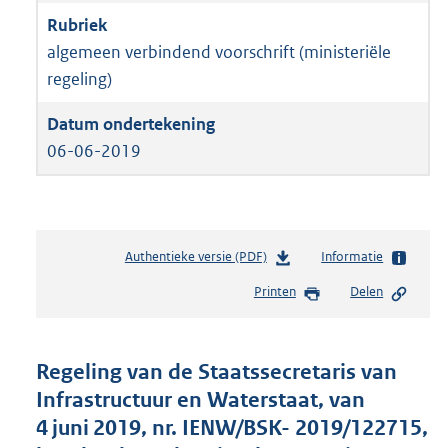
algemeen verbindend voorschrift (ministeriële
regeling)
06-06-2019
Authentieke versie (PDF)
b
Informatie
e
Printen
Delen
s
t
a
n
Regeling van de Staatssecretaris van
d
Infrastructuur en Waterstaat, van
s
4 juni 2019, nr. IENW/BSK- 2019/122715,
g
r