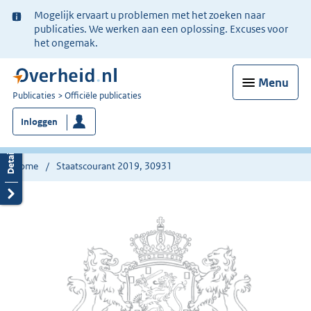
Ter
Mogelijk ervaart u problemen met het zoeken naar
informatie:
publicaties. We werken aan een oplossing. Excuses voor
het ongemak.
Menu
U
Publicaties
Officiële publicaties
bent
Inloggen
nu
hier:
Home
Staatscourant 2019, 30931