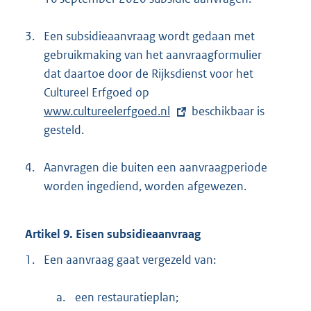
3.
Een subsidieaanvraag wordt gedaan met
gebruikmaking van het aanvraagformulier
dat daartoe door de Rijksdienst voor het
Cultureel Erfgoed op
E
www.cultureelerfgoed.nl
x
beschikbaar is
gesteld.
t
e
4.
Aanvragen die buiten een aanvraagperiode
r
worden ingediend, worden afgewezen.
n
e
l
Artikel 9. Eisen subsidieaanvraag
i
1.
Een aanvraag gaat vergezeld van:
n
k
a.
een restauratieplan;
: