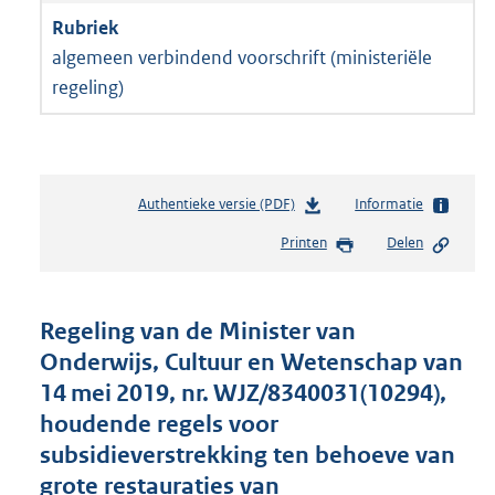
algemeen verbindend voorschrift (ministeriële
regeling)
Authentieke versie (PDF)
b
Informatie
e
Printen
Delen
s
t
a
n
Regeling van de Minister van
d
Onderwijs, Cultuur en Wetenschap van
s
14 mei 2019, nr. WJZ/8340031(10294),
g
r
houdende regels voor
o
subsidieverstrekking ten behoeve van
o
grote restauraties van
t