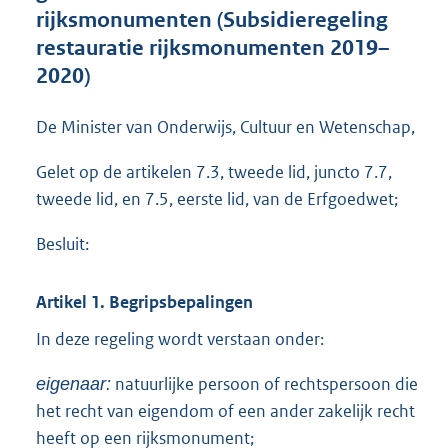
t
rijksmonumenten (Subsidieregeling
e
restauratie rijksmonumenten 2019–
:
2020)
1
,
6
De Minister van Onderwijs, Cultuur en Wetenschap,
M
b
Gelet op de artikelen 7.3, tweede lid, juncto 7.7,
tweede lid, en 7.5, eerste lid, van de Erfgoedwet;
Besluit:
Artikel 1. Begripsbepalingen
In deze regeling wordt verstaan onder:
natuurlijke persoon of rechtspersoon die
eigenaar:
het recht van eigendom of een ander zakelijk recht
heeft op een rijksmonument;