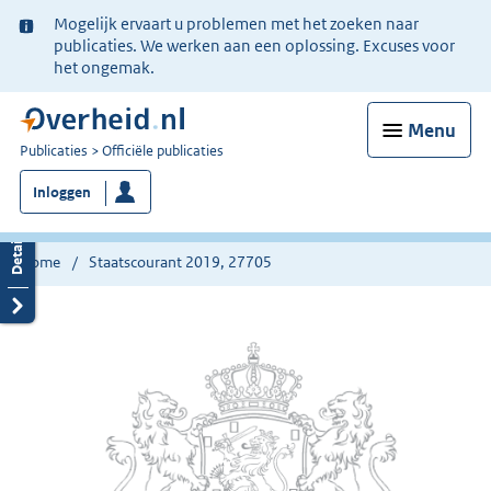
Ter
Mogelijk ervaart u problemen met het zoeken naar
informatie:
publicaties. We werken aan een oplossing. Excuses voor
het ongemak.
Menu
U
Publicaties
Officiële publicaties
bent
Inloggen
nu
hier:
Home
Staatscourant 2019, 27705