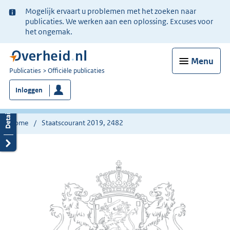
Ter
Mogelijk ervaart u problemen met het zoeken naar
informatie:
publicaties. We werken aan een oplossing. Excuses voor
het ongemak.
Menu
U
Publicaties
Officiële publicaties
bent
Inloggen
nu
hier:
Home
Staatscourant 2019, 2482