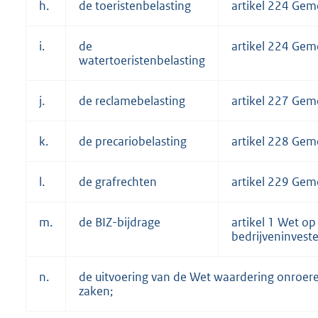
h.
de toeristenbelasting
artikel 224 Gem
i.
de
artikel 224 Gem
watertoeristenbelasting
j.
de reclamebelasting
artikel 227 Gem
k.
de precariobelasting
artikel 228 Gem
l.
de grafrechten
artikel 229 Gem
m.
de BIZ-bijdrage
artikel 1 Wet op
bedrijveninvest
n.
de uitvoering van de Wet waardering onroer
zaken;