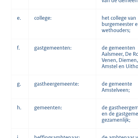
van de Gemeen
e.
college:
het college van
burgemeester 
wethouders;
f.
gastgemeenten:
de gemeenten
Aalsmeer, De R
Venen, Diemen,
Amstel en Uith
g.
gastheergemeente:
de gemeente
Amstelveen;
h.
gemeenten:
de gastheerge
en de gastgem
gezamenlijk;
i.
heffingsambtenaar:
de ambtenaar v