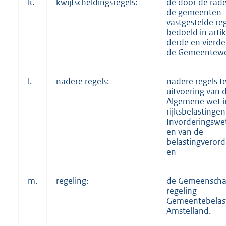
k.
kwijtscheldingsregels:
de door de rad
de gemeenten
vastgestelde reg
bedoeld in artik
derde en vierde 
de Gemeentewe
l.
nadere regels:
nadere regels t
uitvoering van 
Algemene wet i
rijksbelastingen
Invorderingswe
en van de
belastingveror
en
m.
regeling:
de Gemeenscha
regeling
Gemeentebelas
Amstelland.