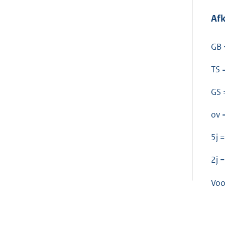
Afk
GB 
TS 
GS 
ov 
5j 
2j 
Voo