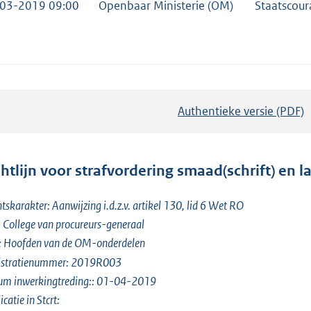
03-2019 09:00
Openbaar Ministerie (OM)
Staatscou
Authentieke versie (PDF)
b
e
s
t
chtlijn voor strafvordering smaad(schrift) en l
a
n
tskarakter: Aanwijzing i.d.z.v. artikel 130, lid 6 Wet RO
d
 College van procureurs-generaal
s
: Hoofden van de OM-onderdelen
g
istratienummer: 2019R003
r
um inwerkingtreding:: 01-04-2019
o
icatie in Stcrt: