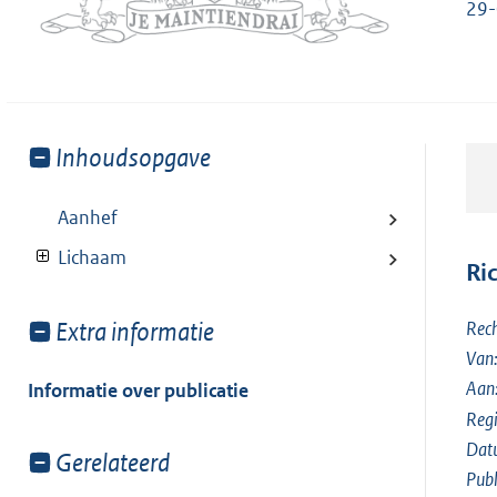
29-
Toon
Inhoudsopgave
meer
van:
Aanhef
Lichaam
Ri
Toon
Extra informatie
Rech
meer
Van:
van:
Aan
Informatie over publicatie
Reg
Dat
Toon
Gerelateerd
Publ
meer