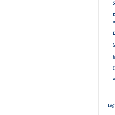
S
D
n
E
M
J
D
*
Leg