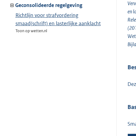
Verv
van:
Geconsolideerde regelgeving
en l
Richtlijn voor strafvordering
Rele
smaad(schrift) en lasterlijke aanklacht
(20
Toon op wetten.nl
Wets
Bijl
Bes
Dez
Bas
Sma