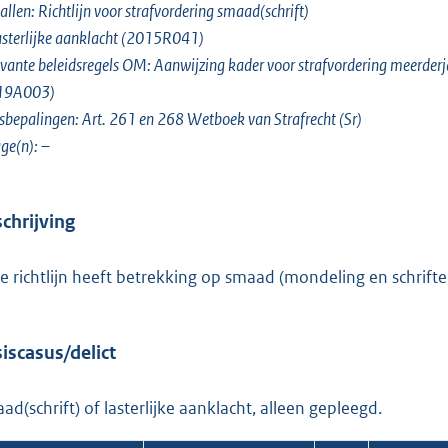
o
allen: Richtlijn voor strafvordering smaad(schrift)
t
asterlijke aanklacht (2015R041)
t
vante beleidsregels OM: Aanwijzing kader voor strafvordering meerderj
e
19A003)
:
bepalingen: Art. 261 en 268 Wetboek van Strafrecht (Sr)
1
age(n): –
1
8
chrijving
b
e richtlijn heeft betrekking op smaad (mondeling en schrifteli
iscasus/delict
ad(schrift) of lasterlijke aanklacht, alleen gepleegd.