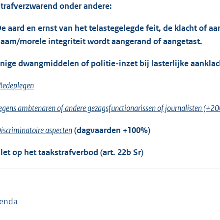
trafverzwarend onder andere:
e aard en ernst van het telastegelegde feit, de klacht of 
aam/morele integriteit wordt aangerand of aangetast.
nige dwangmiddelen of politie-inzet bij lasterlijke aanklac
edeplegen
egens ambtenaren of andere gezagsfunctionarissen of journalisten (+2
iscriminatoire aspecten
(dagvaarden +100%)
let op het taakstrafverbod (art. 22b Sr)
enda