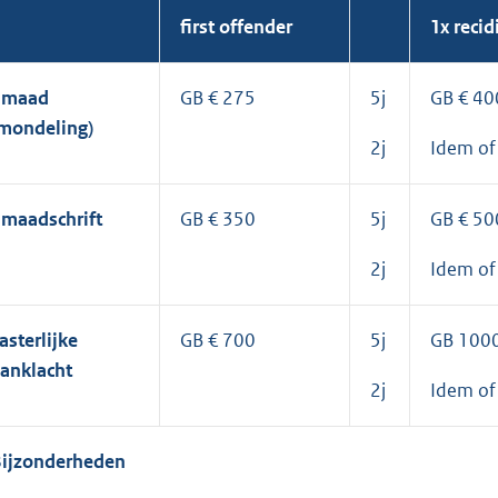
first offender
1x recid
Smaad
GB € 275
5j
GB € 40
mondeling)
2j
Idem of
maadschrift
GB € 350
5j
GB € 50
2j
Idem of
asterlijke
GB € 700
5j
GB 100
anklacht
2j
Idem of
ijzonderheden