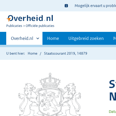
Ter
Mogelijk ervaart u prob
informatie:
U
Publicaties
Officiële publicaties
bent
Primaire
nu
Andere
Overheid.nl
Home
Uitgebreid zoeken
M
hier:
sites
navigatie
binnen
U bent hier:
Home
Staatscourant 2019, 14879
S
N
Dat