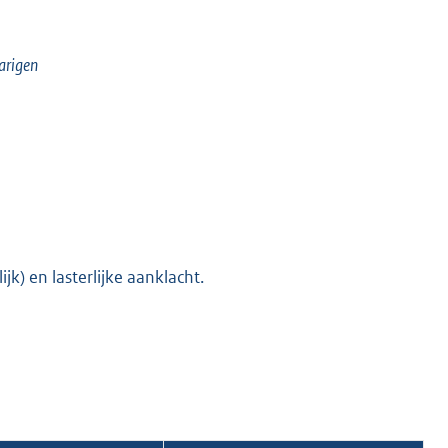
arigen
K
jk) en lasterlijke aanklacht.