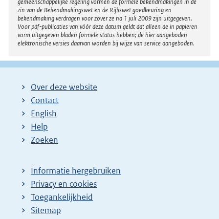
gemeenschappelijke regeling vormen de formele bekendmakingen in de
zin van de Bekendmakingswet en de Rijkswet goedkeuring en
bekendmaking verdragen voor zover ze na 1 juli 2009 zijn uitgegeven.
Voor pdf-publicaties van vóór deze datum geldt dat alleen de in papieren
vorm uitgegeven bladen formele status hebben; de hier aangeboden
elektronische versies daarvan worden bij wijze van service aangeboden.
Over deze website
Contact
English
Help
Zoeken
Informatie hergebruiken
Privacy en cookies
Toegankelijkheid
Sitemap