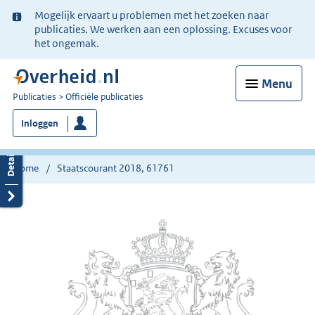
Ter
Mogelijk ervaart u problemen met het zoeken naar
informatie:
publicaties. We werken aan een oplossing. Excuses voor
het ongemak.
Menu
U
Publicaties
Officiële publicaties
bent
Inloggen
nu
hier:
Home
Staatscourant 2018, 61761