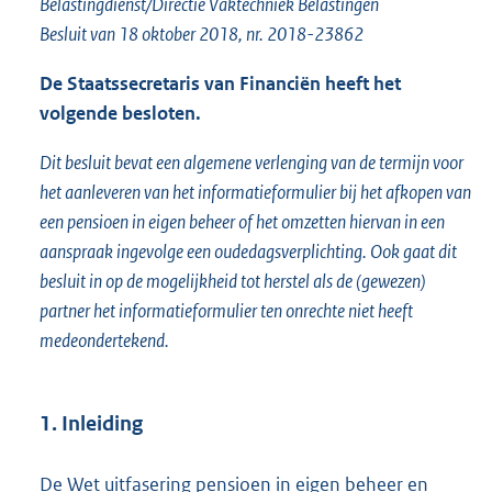
Belastingdienst/Directie Vaktechniek Belastingen
o
Besluit van 18 oktober 2018, nr. 2018-23862
t
t
De Staatssecretaris van Financiën heeft het
e
:
volgende besloten.
2
5
Dit besluit bevat een algemene verlenging van de termijn voor
5
het aanleveren van het informatieformulier bij het afkopen van
K
een pensioen in eigen beheer of het omzetten hiervan in een
b
aanspraak ingevolge een oudedagsverplichting. Ook gaat dit
besluit in op de mogelijkheid tot herstel als de (gewezen)
partner het informatieformulier ten onrechte niet heeft
medeondertekend.
1. Inleiding
De Wet uitfasering pensioen in eigen beheer en