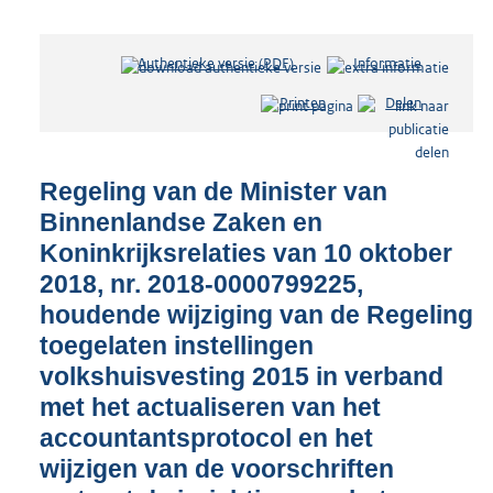
Authentieke versie (PDF)
b
Informatie
e
Printen
Delen
s
t
a
n
Regeling van de Minister van
d
Binnenlandse Zaken en
s
Koninkrijksrelaties van 10 oktober
g
r
2018, nr. 2018-0000799225,
o
houdende wijziging van de Regeling
o
toegelaten instellingen
t
t
volkshuisvesting 2015 in verband
e
met het actualiseren van het
:
accountantsprotocol en het
7
,
wijzigen van de voorschriften
5