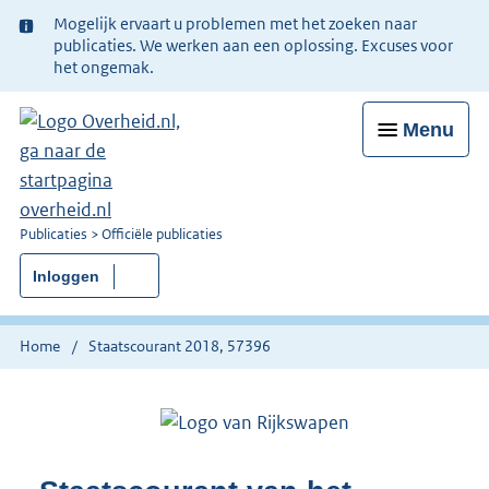
Ter
Mogelijk ervaart u problemen met het zoeken naar
informatie:
publicaties. We werken aan een oplossing. Excuses voor
het ongemak.
Menu
U
Publicaties
Officiële publicaties
bent
Inloggen
nu
hier:
Home
Staatscourant 2018, 57396