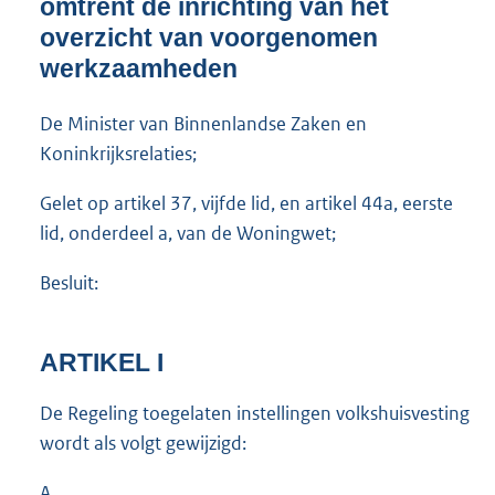
omtrent de inrichting van het
M
overzicht van voorgenomen
b
werkzaamheden
De Minister van Binnenlandse Zaken en
Koninkrijksrelaties;
Gelet op artikel 37, vijfde lid, en artikel 44a, eerste
lid, onderdeel a, van de Woningwet;
Besluit:
ARTIKEL I
De Regeling toegelaten instellingen volkshuisvesting
wordt als volgt gewijzigd:
A