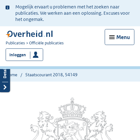
Ter
Mogelijk ervaart u problemen met het zoeken naar
informatie:
publicaties. We werken aan een oplossing. Excuses voor
het ongemak.
Menu
U
Publicaties
Officiële publicaties
bent
Inloggen
nu
hier:
Home
Staatscourant 2018, 54149