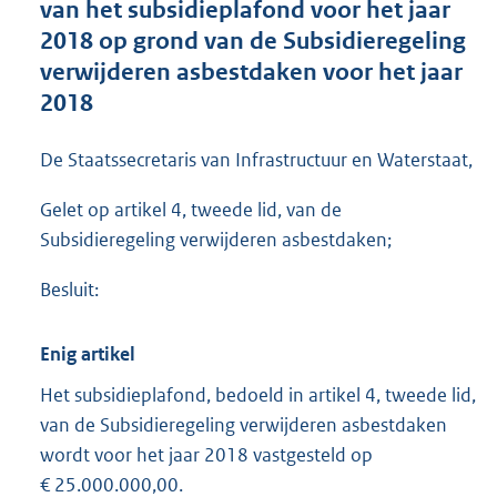
van het subsidieplafond voor het jaar
o
2018 op grond van de Subsidieregeling
t
t
verwijderen asbestdaken voor het jaar
e
2018
:
1
8
De Staatssecretaris van Infrastructuur en Waterstaat,
2
K
Gelet op artikel 4, tweede lid, van de
b
Subsidieregeling verwijderen asbestdaken;
Besluit:
Enig artikel
Het subsidieplafond, bedoeld in artikel 4, tweede lid,
van de Subsidieregeling verwijderen asbestdaken
wordt voor het jaar 2018 vastgesteld op
€ 25.000.000,00.