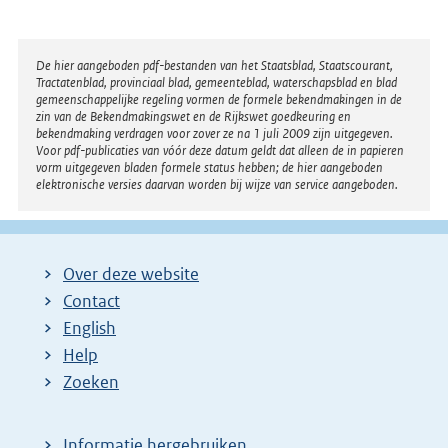
Disclaimer
De hier aangeboden pdf-bestanden van het Staatsblad, Staatscourant,
Tractatenblad, provinciaal blad, gemeenteblad, waterschapsblad en blad
gemeenschappelijke regeling vormen de formele bekendmakingen in de
zin van de Bekendmakingswet en de Rijkswet goedkeuring en
bekendmaking verdragen voor zover ze na 1 juli 2009 zijn uitgegeven.
Voor pdf-publicaties van vóór deze datum geldt dat alleen de in papieren
vorm uitgegeven bladen formele status hebben; de hier aangeboden
elektronische versies daarvan worden bij wijze van service aangeboden.
Over deze website
Contact
English
Help
Zoeken
Informatie hergebruiken