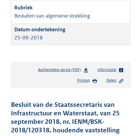
Besluiten van algemene strekking
25-09-2018
Authentieke versie (PDF)
b
Informatie
e
Printen
Delen
s
t
a
n
Besluit van de Staatssecretaris van
d
Infrastructuur en Waterstaat, van 25
s
september 2018, nr. IENM/BSK-
g
r
2018/120318, houdende vaststelling
o