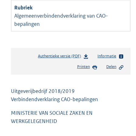
Algemeenverbindendverklaring van CAO-
bepalingen
Authentieke versie (PDF)
b
Informatie
e
Printen
Delen
s
t
a
n
Uitgeverijbedrijf 2018/2019
d
Verbindendverklaring CAO-bepalingen
s
g
MINISTERIE VAN SOCIALE ZAKEN EN
r
o
WERKGELEGENHEID
o
t