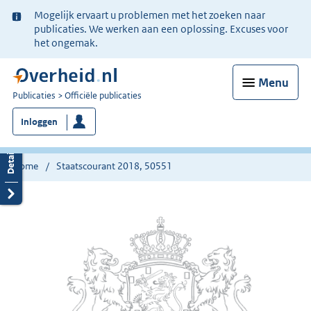
Ter
Mogelijk ervaart u problemen met het zoeken naar
informatie:
publicaties. We werken aan een oplossing. Excuses voor
het ongemak.
Menu
U
Publicaties
Officiële publicaties
bent
Inloggen
nu
hier:
Home
Staatscourant 2018, 50551