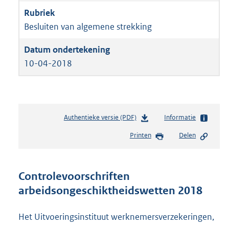
Besluiten van algemene strekking
10-04-2018
Authentieke versie (PDF)
b
Informatie
e
Printen
Delen
s
t
a
n
Controlevoorschriften
d
arbeidsongeschiktheidswetten 2018
s
g
r
Het Uitvoeringsinstituut werknemersverzekeringen,
o