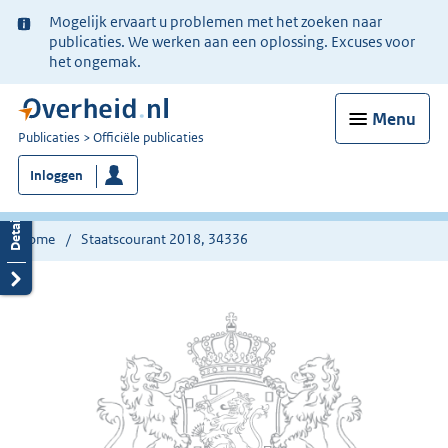
Ter
Mogelijk ervaart u problemen met het zoeken naar
informatie:
publicaties. We werken aan een oplossing. Excuses voor
het ongemak.
Menu
U
Publicaties
Officiële publicaties
bent
Inloggen
nu
hier:
Home
Staatscourant 2018, 34336