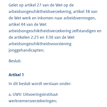
o
Gelet op artikel 27 van de Wet op de
t
arbeidsongeschiktheidsverzekering, artikel 38 van
t
de Wet werk en inkomen naar arbeidsvermogen,
e
:
artikel 44 van de Wet
3
arbeidsongeschiktheidsverzekering zelfstandigen en
9
de artikelen 2:25 en 3:36 van de Wet
2
K
arbeidsongeschiktheidsvoorziening
b
jonggehandicapten;
Besluit:
Artikel 1
In dit besluit wordt verstaan onder:
a.
UWV:
Uitvoeringsinstituut
werknemersverzekeringen;