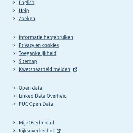
English
Help
Zoeken
Informatie hergebruiken
Privacy en cookies
Toegankelijkheid
Sitemap
E
Kwetsbaarheid melden
x
t
Open data
e
Linked Data Overheid
r
PUC Open Data
n
e
MijnOverheid.nl
l
E
Rijksoverheid.nl