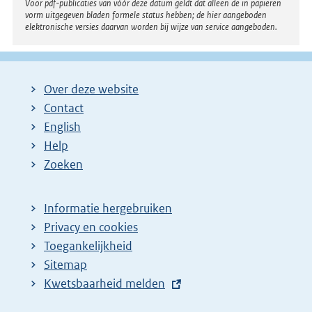
:
Voor pdf-publicaties van vóór deze datum geldt dat alleen de in papieren
vorm uitgegeven bladen formele status hebben; de hier aangeboden
elektronische versies daarvan worden bij wijze van service aangeboden.
Over deze website
Contact
English
Help
Zoeken
Informatie hergebruiken
Privacy en cookies
Toegankelijkheid
Sitemap
E
Kwetsbaarheid melden
x