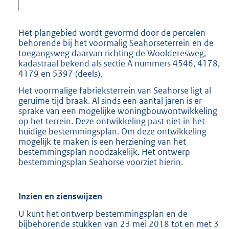
e
:
2
Het plangebied wordt gevormd door de percelen
6
behorende bij het voormalig Seahorseterrein en de
7
toegangsweg daarvan richting de Woolderesweg,
K
kadastraal bekend als sectie A nummers 4546, 4178,
b
4179 en 5397 (deels).
Het voormalige fabrieksterrein van Seahorse ligt al
geruime tijd braak. Al sinds een aantal jaren is er
sprake van een mogelijke woningbouwontwikkeling
op het terrein. Deze ontwikkeling past niet in het
huidige bestemmingsplan. Om deze ontwikkeling
mogelijk te maken is een herziening van het
bestemmingsplan noodzakelijk. Het ontwerp
bestemmingsplan Seahorse voorziet hierin.
Inzien en zienswijzen
U kunt het ontwerp bestemmingsplan en de
bijbehorende stukken van 23 mei 2018 tot en met 3