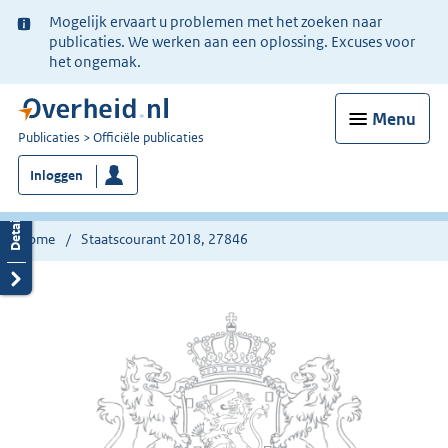
Ter
Mogelijk ervaart u problemen met het zoeken naar
informatie:
publicaties. We werken aan een oplossing. Excuses voor
het ongemak.
Menu
U
Publicaties
Officiële publicaties
bent
Inloggen
nu
hier:
Home
Staatscourant 2018, 27846