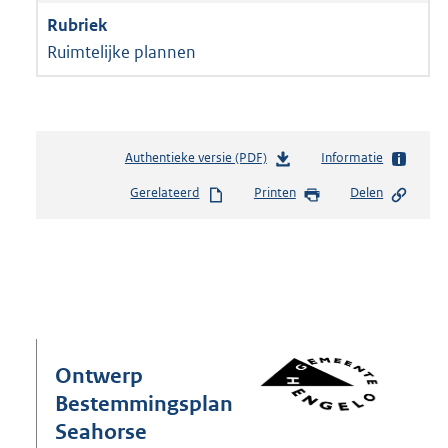
Ruimtelijke plannen
Authentieke versie (PDF)
b
Informatie
e
Gerelateerd
Printen
Delen
s
t
a
n
d
s
g
r
o
Ontwerp
o
Bestemmingsplan
t
Seahorse
t