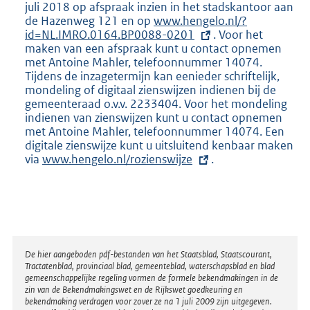
juli 2018 op afspraak inzien in het stadskantoor aan
de Hazenweg 121 en op
E
www.hengelo.nl/?
id=NL.IMRO.0164.BP0088-0201
x
. Voor het
maken van een afspraak kunt u contact opnemen
t
met Antoine Mahler, telefoonnummer 14074.
e
Tijdens de inzagetermijn kan eenieder schriftelijk,
r
mondeling of digitaal zienswijzen indienen bij de
n
gemeenteraad o.v.v. 2233404. Voor het mondeling
e
indienen van zienswijzen kunt u contact opnemen
l
met Antoine Mahler, telefoonnummer 14074. Een
i
digitale zienswijze kunt u uitsluitend kenbaar maken
n
via
E
www.hengelo.nl/rozienswijze
k
.
x
:
t
e
r
n
e
Disclaimer
l
De hier aangeboden pdf-bestanden van het Staatsblad, Staatscourant,
Tractatenblad, provinciaal blad, gemeenteblad, waterschapsblad en blad
i
gemeenschappelijke regeling vormen de formele bekendmakingen in de
n
zin van de Bekendmakingswet en de Rijkswet goedkeuring en
k
bekendmaking verdragen voor zover ze na 1 juli 2009 zijn uitgegeven.