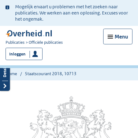
Ter
Mogelijk ervaart u problemen met het zoeken naar
informatie:
publicaties. We werken aan een oplossing. Excuses voor
het ongemak.
Menu
U
Publicaties
Officiële publicaties
bent
Inloggen
nu
hier:
Home
Staatscourant 2018, 10713