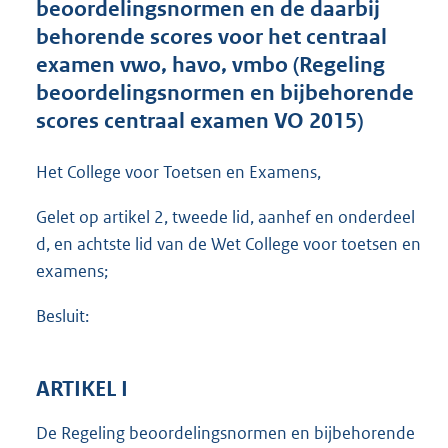
beoordelingsnormen en de daarbij
o
behorende scores voor het centraal
t
t
examen vwo, havo, vmbo (Regeling
e
beoordelingsnormen en bijbehorende
:
scores centraal examen VO 2015)
1
,
3
Het College voor Toetsen en Examens,
M
b
Gelet op artikel 2, tweede lid, aanhef en onderdeel
d, en achtste lid van de Wet College voor toetsen en
examens;
Besluit:
ARTIKEL I
De Regeling beoordelingsnormen en bijbehorende