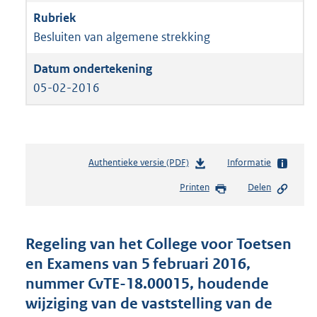
Besluiten van algemene strekking
05-02-2016
Authentieke versie (PDF)
b
Informatie
e
Printen
Delen
s
t
a
n
Regeling van het College voor Toetsen
d
en Examens van 5 februari 2016,
s
nummer CvTE-18.00015, houdende
g
r
wijziging van de vaststelling van de
o