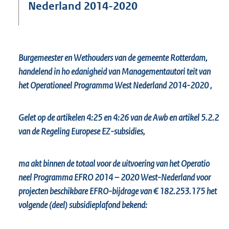
e
Nederland 2014-2020
:
7
9
3
K
Burgemeester en Wethouders van de gemeente Rotterdam,
b
handelend
in ho
edanigheid van Managementautori
teit
van
het Operationeel Programma West Nederland 2014-2020
,
Gelet op de artikelen 4:25 en 4:26 van de
Awb
en artikel 5.2.2
van de Regeling Europese EZ-subsidies,
ma
akt
binnen de totaal voor de uitvoering van het Operatio
neel Programma EFRO 2014 – 2020
West-Nederland voor
projecten beschikbare EFRO-bijdrage van € 182.253.175
het
volgende
(deel)
subsidieplafond bekend: