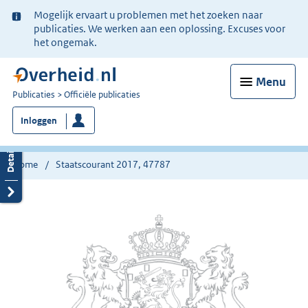
Ter
Mogelijk ervaart u problemen met het zoeken naar
informatie:
publicaties. We werken aan een oplossing. Excuses voor
het ongemak.
Menu
U
Publicaties
Officiële publicaties
bent
Inloggen
nu
hier:
Home
Staatscourant 2017, 47787