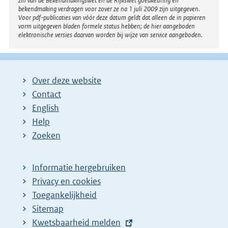
zin van de Bekendmakingswet en de Rijkswet goedkeuring en
bekendmaking verdragen voor zover ze na 1 juli 2009 zijn uitgegeven.
Voor pdf-publicaties van vóór deze datum geldt dat alleen de in papieren
vorm uitgegeven bladen formele status hebben; de hier aangeboden
elektronische versies daarvan worden bij wijze van service aangeboden.
Over deze website
Contact
English
Help
Zoeken
Informatie hergebruiken
Privacy en cookies
Toegankelijkheid
Sitemap
E
Kwetsbaarheid melden