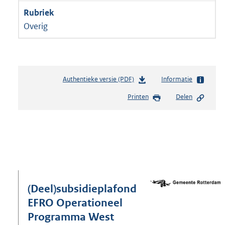
Overig
Authentieke versie (PDF)
b
Informatie
e
Printen
Delen
s
t
a
n
d
s
g
r
o
(Deel)subsidieplafond
o
EFRO Operationeel
t
Programma West
t