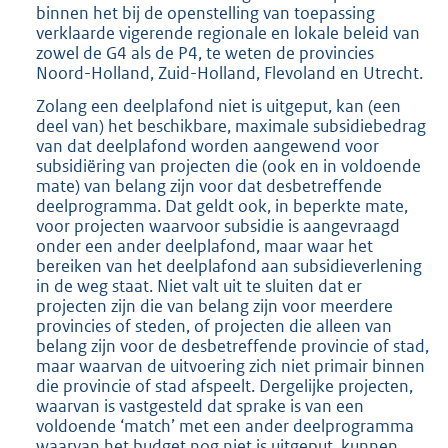
binnen het bij de openstelling van toepassing
verklaarde vigerende regionale en lokale beleid van
zowel de G4 als de P4, te weten de provincies
Noord-Holland, Zuid-Holland, Flevoland en Utrecht.
Zolang een deelplafond niet is uitgeput, kan (een
deel van) het beschikbare, maximale subsidiebedrag
van dat deelplafond worden aangewend voor
subsidiëring van projecten die (ook en in voldoende
mate) van belang zijn voor dat desbetreffende
deelprogramma. Dat geldt ook, in beperkte mate,
voor projecten waarvoor subsidie is aangevraagd
onder een ander deelplafond, maar waar het
bereiken van het deelplafond aan subsidieverlening
in de weg staat. Niet valt uit te sluiten dat er
projecten zijn die van belang zijn voor meerdere
provincies of steden, of projecten die alleen van
belang zijn voor de desbetreffende provincie of stad,
maar waarvan de uitvoering zich niet primair binnen
die provincie of stad afspeelt. Dergelijke projecten,
waarvan is vastgesteld dat sprake is van een
voldoende ‘match’ met een ander deelprogramma
waarvan het budget nog niet is uitgeput, kunnen