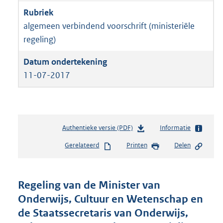
algemeen verbindend voorschrift (ministeriële
regeling)
11-07-2017
Authentieke versie (PDF)
b
Informatie
e
Gerelateerd
Printen
Delen
s
t
a
n
Regeling van de Minister van
d
Onderwijs, Cultuur en Wetenschap en
s
de Staatssecretaris van Onderwijs,
g
r