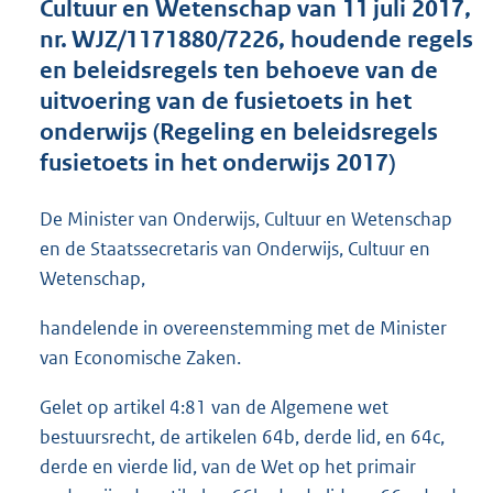
Cultuur en Wetenschap van 11 juli 2017,
o
nr. WJZ/1171880/7226, houdende regels
o
en beleidsregels ten behoeve van de
t
t
uitvoering van de fusietoets in het
e
onderwijs (Regeling en beleidsregels
:
fusietoets in het onderwijs 2017)
2
,
2
De Minister van Onderwijs, Cultuur en Wetenschap
M
en de Staatssecretaris van Onderwijs, Cultuur en
b
Wetenschap,
handelende in overeenstemming met de Minister
van Economische Zaken.
Gelet op artikel 4:81 van de Algemene wet
bestuursrecht, de artikelen 64b, derde lid, en 64c,
derde en vierde lid, van de Wet op het primair