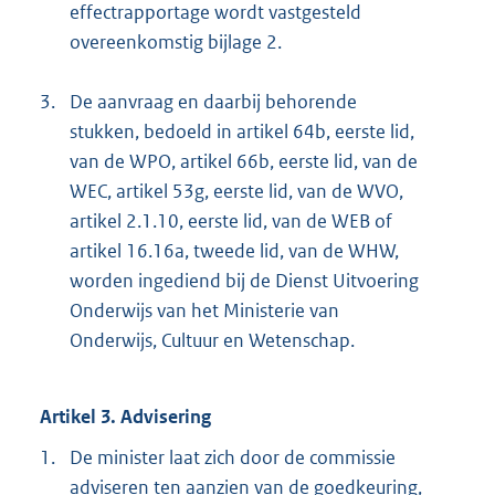
effectrapportage wordt vastgesteld
n
overeenkomstig bijlage 2.
e
l
3.
De aanvraag en daarbij behorende
i
stukken, bedoeld in artikel 64b, eerste lid,
n
van de WPO, artikel 66b, eerste lid, van de
k
WEC, artikel 53g, eerste lid, van de WVO,
:
artikel 2.1.10, eerste lid, van de WEB of
artikel 16.16a, tweede lid, van de WHW,
worden ingediend bij de Dienst Uitvoering
Onderwijs van het Ministerie van
Onderwijs, Cultuur en Wetenschap.
Artikel 3. Advisering
1.
De minister laat zich door de commissie
adviseren ten aanzien van de goedkeuring,