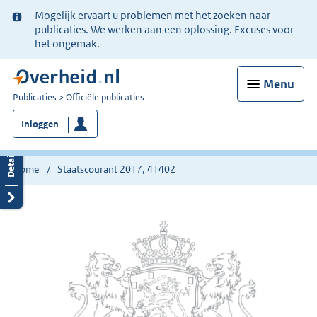
Ter
Mogelijk ervaart u problemen met het zoeken naar
informatie:
publicaties. We werken aan een oplossing. Excuses voor
het ongemak.
Menu
U
Publicaties
Officiële publicaties
bent
Inloggen
nu
hier:
Home
Staatscourant 2017, 41402