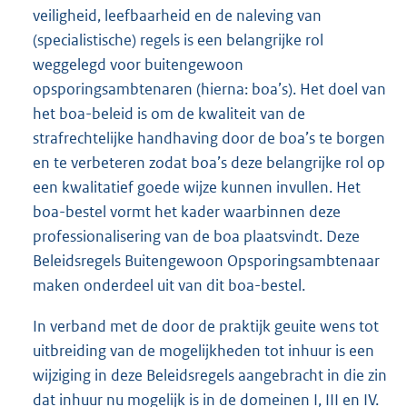
e
veiligheid, leefbaarheid en de naleving van
:
(specialistische) regels is een belangrijke rol
2
,
weggelegd voor buitengewoon
7
opsporingsambtenaren (hierna: boa’s). Het doel van
M
het boa-beleid is om de kwaliteit van de
b
strafrechtelijke handhaving door de boa’s te borgen
en te verbeteren zodat boa’s deze belangrijke rol op
een kwalitatief goede wijze kunnen invullen. Het
boa-bestel vormt het kader waarbinnen deze
professionalisering van de boa plaatsvindt. Deze
Beleidsregels Buitengewoon Opsporingsambtenaar
maken onderdeel uit van dit boa-bestel.
In verband met de door de praktijk geuite wens tot
uitbreiding van de mogelijkheden tot inhuur is een
wijziging in deze Beleidsregels aangebracht in die zin
dat inhuur nu mogelijk is in de domeinen I, III en IV.