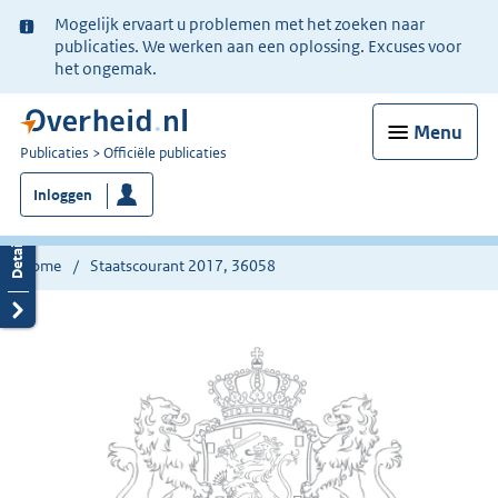
Ter
Mogelijk ervaart u problemen met het zoeken naar
informatie:
publicaties. We werken aan een oplossing. Excuses voor
het ongemak.
Menu
U
Publicaties
Officiële publicaties
bent
Inloggen
nu
hier:
Home
Staatscourant 2017, 36058