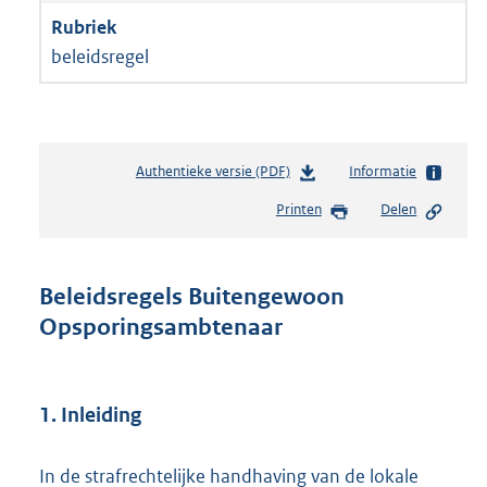
beleidsregel
Authentieke versie (PDF)
b
Informatie
e
Printen
Delen
s
t
a
n
Beleidsregels Buitengewoon
d
Opsporingsambtenaar
s
g
r
o
1. Inleiding
o
t
t
In de strafrechtelijke handhaving van de lokale