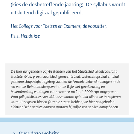
(kies de desbetreffende jaarring). De syllabus wordt
uitsluitend digitaal gepubliceerd.
Het College voor Toetsen en Examens,
de voorzitter,
P.J.J.
Hendrikse
Disclaimer
De hier aangeboden pdf-bestanden van het Staatsblad, Staatscourant,
Tractatenblad, provinciaal blad, gemeenteblad, waterschapsblad en blad
gemeenschappelijke regeling vormen de formele bekendmakingen in de
zin van de Bekendmakingswet en de Rijkswet goedkeuring en
bekendmaking verdragen voor zover ze na 1 juli 2009 zijn uitgegeven.
Voor pdf-publicaties van vóór deze datum geldt dat alleen de in papieren
vorm uitgegeven bladen formele status hebben; de hier aangeboden
elektronische versies daarvan worden bij wijze van service aangeboden.
Over deze website