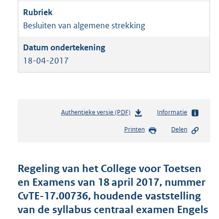
Besluiten van algemene strekking
18-04-2017
Authentieke versie (PDF)
b
Informatie
e
Printen
Delen
s
t
a
n
Regeling van het College voor Toetsen
d
en Examens van 18 april 2017, nummer
s
CvTE-17.00736, houdende vaststelling
g
r
van de syllabus centraal examen Engels
o