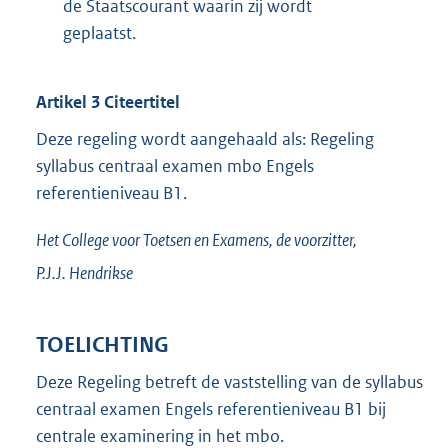
de Staatscourant waarin zij wordt
n
geplaatst.
e
l
i
Artikel 3 Citeertitel
n
Deze regeling wordt aangehaald als: Regeling
k
syllabus centraal examen mbo Engels
:
referentieniveau B1.
Het College voor Toetsen en Examens,
de voorzitter,
P.J.J.
Hendrikse
TOELICHTING
Deze Regeling betreft de vaststelling van de syllabus
centraal examen Engels referentieniveau B1 bij
centrale examinering in het mbo.