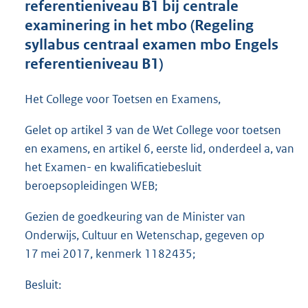
referentieniveau B1 bij centrale
o
examinering in het mbo (Regeling
t
t
syllabus centraal examen mbo Engels
e
referentieniveau B1)
:
1
8
Het College voor Toetsen en Examens,
1
K
Gelet op artikel 3 van de Wet College voor toetsen
b
en examens, en artikel 6, eerste lid, onderdeel a, van
het Examen- en kwalificatiebesluit
beroepsopleidingen WEB;
Gezien de goedkeuring van de Minister van
Onderwijs, Cultuur en Wetenschap, gegeven op
17 mei 2017, kenmerk 1182435;
Besluit: