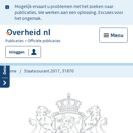
Ter
Mogelijk ervaart u problemen met het zoeken naar
informatie:
publicaties. We werken aan een oplossing. Excuses voor
het ongemak.
Menu
U
Publicaties
Officiële publicaties
bent
Inloggen
nu
hier:
Home
Staatscourant 2017, 31870