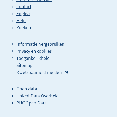
Contact
English
Help
Zoeken
Informatie hergebruiken
Privacy en cookies
Toegankelijkheid
Sitemap
E
Kwetsbaarheid melden
x
t
Open data
e
Linked Data Overheid
r
PUC Open Data
n
e