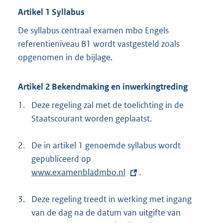
Artikel 1 Syllabus
De syllabus centraal examen mbo Engels
referentieniveau B1 wordt vastgesteld zoals
opgenomen in de bijlage.
Artikel 2 Bekendmaking en inwerkingtreding
1.
Deze regeling zal met de toelichting in de
Staatscourant worden geplaatst.
2.
De in artikel 1 genoemde syllabus wordt
gepubliceerd op
E
www.examenbladmbo.nl
x
.
t
3.
Deze regeling treedt in werking met ingang
e
van de dag na de datum van uitgifte van
r