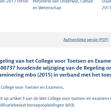
06-2017 09:00
Ministerie van Onderwijs, Cultuur
Staa
en Wetenschap
2017
Authentieke versie (PDF)
b
e
s
t
geling van het College voor Toetsen en Exame
a
.00737 houdende wijziging van de Regeling omze
n
aminering mbo (2015) in verband met het toe
d
s
 College voor Toetsen en Examens,
g
et op artikel 3 van de Wet College voor toetsen en examens e
r
lificatiebesluit beroepsopleidingen WEB.
o