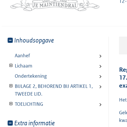
12-
Toon
Inhoudsopgave
meer
van:
Aanhef
Lichaam
Re
Ondertekening
17
ex
BIJLAGE 2, BEHOREND BIJ ARTIKEL 1,
TWEEDE LID.
Het
TOELICHTING
Gel
kwa
Toon
Extra informatie