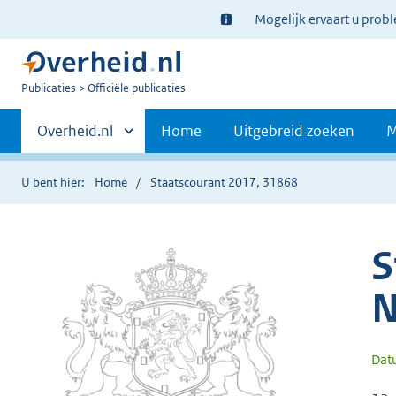
Ter
Mogelijk ervaart u prob
informatie:
U
Publicaties
Officiële publicaties
bent
Primaire
nu
Andere
Overheid.nl
Home
Uitgebreid zoeken
M
hier:
sites
navigatie
binnen
U bent hier:
Home
Staatscourant 2017, 31868
S
N
Dat