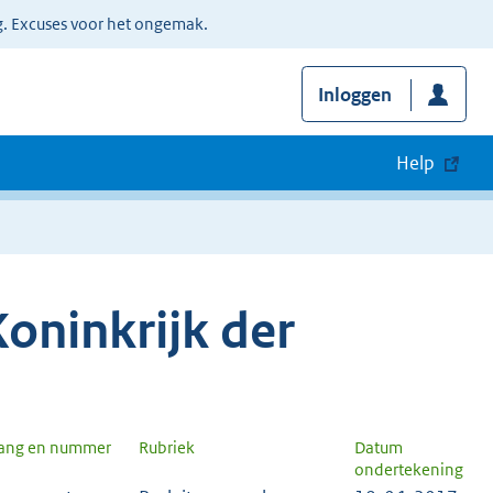
g. Excuses voor het ongemak.
Inloggen
Help
oninkrijk der
gang en nummer
Rubriek
Datum
ondertekening