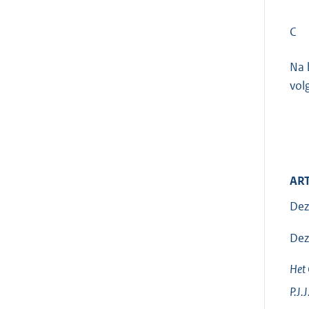
C
Na 
volg
ART
Dez
Dez
Het 
P.J.J