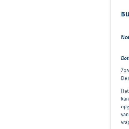
BI
Nor
Doel
Zoa
De 
Het
kan
opg
van
vra