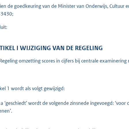
o
ien de goedkeuring van de Minister van Onderwijs, Cultuur
t
3430;
t
e
uit:
:
6
TIKEL I WIJZIGING VAN DE REGELING
9
1
Regeling omzetting scores in cijfers bij centrale examinering
b
ikel 1 wordt als volgt gewijzigd:
a ‘geschiedt’ wordt de volgende zinsnede ingevoegd: ‘voor 
enen’.