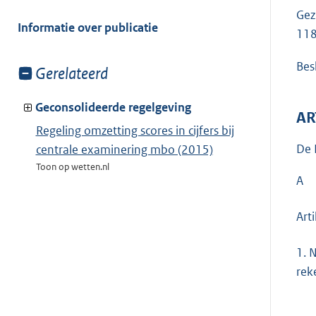
meer
Gez
van:
Informatie over publicatie
118
Besl
Toon
Gerelateerd
meer
van:
Geconsolideerde regelgeving
AR
Regeling omzetting scores in cijfers bij
De 
centrale examinering mbo (2015)
Toon op wetten.nl
A
Art
1.
N
rek