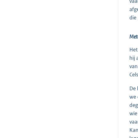
vaa
afg
die
Mete
Het
hij
van
Cel
De 
we 
deg
wie
vaa
Kan