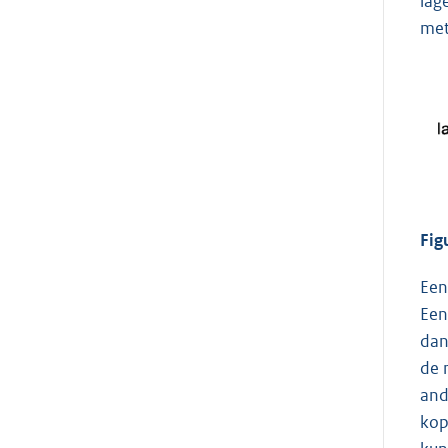
lag
met
Fig
Een
Een
dan
de 
and
kop