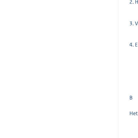
2.
H
3.
V
4.
E
B
Het