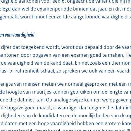
rdigheid aantonen voor een 6, ongeacht de variant die hij 
elegd dan wel de examenperiode binnen dat jaar. En dit moet
 gemaakt wordt, moet eenzelfde aangetoonde vaardigheid st
n van vaardigheid
 cijfer dat toegekend wordt, wordt dus bepaald door de vaa
 aantonen door opgaven van een examen goed te maken. H
 de vaardigheid van de kandidaat. En net zoals een thermo
sius- of Fahrenheit-schaal, zo spreken we ook van een vaardi
lengte van mensen meten we normaal gesproken met een mee
de hoogte van muurtjes kunnen gebruiken om de lengte van m
ene die dat niet kan. Op analoge wijze kunnen we opgaven 
 de opgave goed maakt, is vaardiger dan degene die dat niet 
rdigheden van de kandidaten en de moeilijkheden van de opg
didaten met een hoge vaardigheid hebben een grotere ka