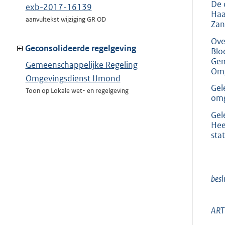
De 
exb-2017-16139
Haa
aanvultekst wijziging GR OD
Zan
Ove
Geconsolideerde regelgeving
Blo
Gem
Gemeenschappelijke Regeling
Omg
Omgevingsdienst IJmond
Gel
Toon op Lokale wet- en regelgeving
omg
Gel
Hee
sta
besl
ART