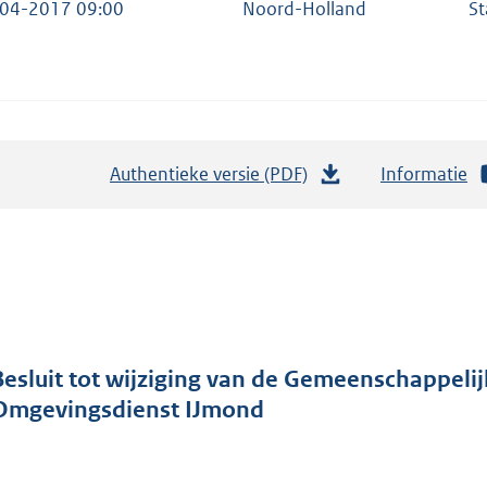
04-2017 09:00
Noord-Holland
St
Authentieke versie (PDF)
b
Informatie
e
s
t
a
n
d
Besluit tot wijziging van de Gemeenschappeli
s
Omgevingsdienst IJmond
g
r
o