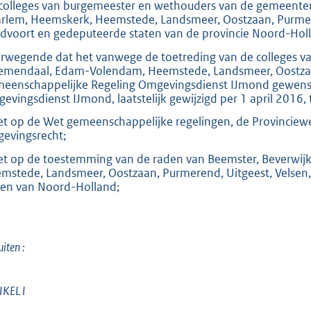
colleges van burgemeester en wethouders van de gemeente
o
rlem, Heemskerk, Heemstede, Landsmeer, Oostzaan, Purmer
t
dvoort en gedeputeerde staten van de provincie Noord-Holl
t
rwegende dat het vanwege de toetreding van de colleges 
e
emendaal, Edam-Volendam, Heemstede, Landsmeer, Oostzaa
:
eenschappelijke Regeling Omgevingsdienst IJmond gewenst
evingsdienst IJmond, laatstelijk gewijzigd per 1 april 2016, t
3
4
et op de Wet gemeenschappelijke regelingen, de Provincie
evingsrecht;
9
K
et op de toestemming van de raden van Beemster, Beverwi
mstede, Landsmeer, Oostzaan, Purmerend, Uitgeest, Velsen
b
ten van Noord-Holland;
uiten :
IKEL I