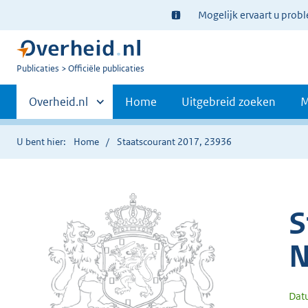
Ter
Mogelijk ervaart u prob
informatie:
U
Publicaties
Officiële publicaties
bent
Primaire
nu
Andere
Overheid.nl
Home
Uitgebreid zoeken
M
hier:
sites
navigatie
binnen
U bent hier:
Home
Staatscourant 2017, 23936
S
N
Dat