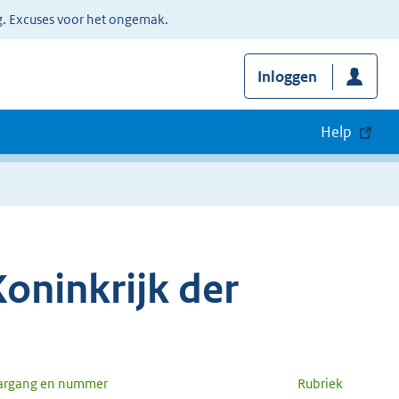
g. Excuses voor het ongemak.
Inloggen
Help
oninkrijk der
argang en nummer
Rubriek