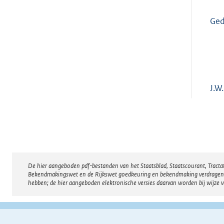
Ged
J.W
De hier aangeboden pdf-bestanden van het Staatsblad, Staatscourant, Tract
Disclaimer
Bekendmakingswet en de Rijkswet goedkeuring en bekendmaking verdragen voor
hebben; de hier aangeboden elektronische versies daarvan worden bij wijze 