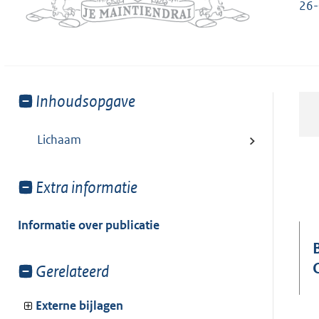
26-
Toon
Inhoudsopgave
meer
van:
Lichaam
Toon
Extra informatie
meer
van:
Informatie over publicatie
Toon
Gerelateerd
meer
van:
Externe bijlagen