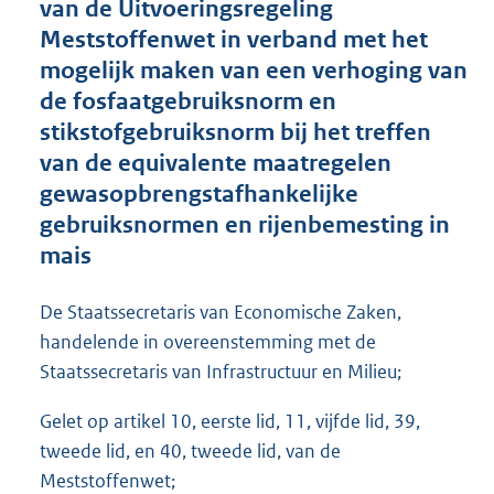
van de Uitvoeringsregeling
o
Meststoffenwet in verband met het
o
mogelijk maken van een verhoging van
t
t
de fosfaatgebruiksnorm en
e
stikstofgebruiksnorm bij het treffen
:
van de equivalente maatregelen
1
,
gewasopbrengstafhankelijke
2
gebruiksnormen en rijenbemesting in
M
mais
b
De Staatssecretaris van Economische Zaken,
handelende in overeenstemming met de
Staatssecretaris van Infrastructuur en Milieu;
Gelet op artikel 10, eerste lid, 11, vijfde lid, 39,
tweede lid, en 40, tweede lid, van de
Meststoffenwet;