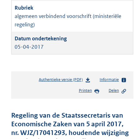
algemeen verbindend voorschrift (ministeriële
regeling)
05-04-2017
Authentieke versie (PDF)
b
Informatie
e
Printen
Delen
s
t
a
n
Regeling van de Staatssecretaris van
d
Economische Zaken van 5 april 2017,
s
nr. WJZ/17041293, houdende wijziging
g
r