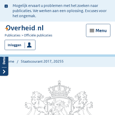
Ter
Mogelijk ervaart u problemen met het zoeken naar
informatie:
publicaties. We werken aan een oplossing. Excuses voor
het ongemak.
Menu
U
Publicaties
Officiële publicaties
bent
Inloggen
nu
hier:
Home
Staatscourant 2017, 20255