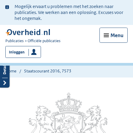
Ter
Mogelijk ervaart u problemen met het zoeken naar
informatie:
publicaties. We werken aan een oplossing. Excuses voor
het ongemak.
Menu
U
Publicaties
Officiële publicaties
bent
Inloggen
nu
hier:
Home
Staatscourant 2016, 7573