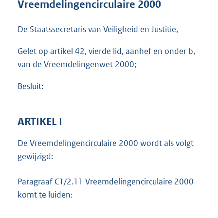
Vreemdelingencirculaire 2000
o
t
t
De Staatssecretaris van Veiligheid en Justitie,
e
:
Gelet op artikel 42, vierde lid, aanhef en onder b,
2
van de Vreemdelingenwet 2000;
5
2
Besluit:
K
b
ARTIKEL I
De Vreemdelingencirculaire 2000 wordt als volgt
gewijzigd:
Paragraaf C1/2.11 Vreemdelingencirculaire 2000
komt te luiden: