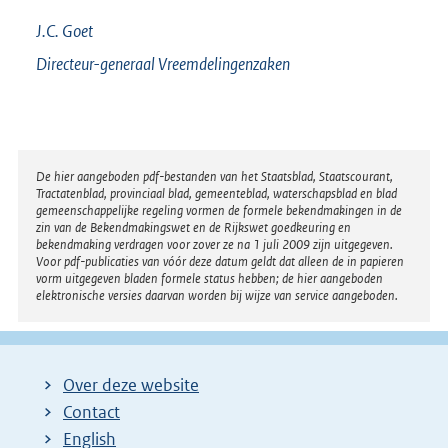
J.C.
Goet
Directeur-generaal Vreemdelingenzaken
Disclaimer
De hier aangeboden pdf-bestanden van het Staatsblad, Staatscourant,
Tractatenblad, provinciaal blad, gemeenteblad, waterschapsblad en blad
gemeenschappelijke regeling vormen de formele bekendmakingen in de
zin van de Bekendmakingswet en de Rijkswet goedkeuring en
bekendmaking verdragen voor zover ze na 1 juli 2009 zijn uitgegeven.
Voor pdf-publicaties van vóór deze datum geldt dat alleen de in papieren
vorm uitgegeven bladen formele status hebben; de hier aangeboden
elektronische versies daarvan worden bij wijze van service aangeboden.
Over deze website
Contact
English