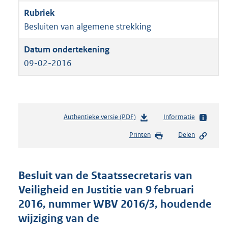
Besluiten van algemene strekking
09-02-2016
Authentieke versie (PDF)
b
Informatie
e
Printen
Delen
s
t
a
n
Besluit van de Staatssecretaris van
d
Veiligheid en Justitie van 9 februari
s
2016, nummer WBV 2016/3, houdende
g
r
wijziging van de
o