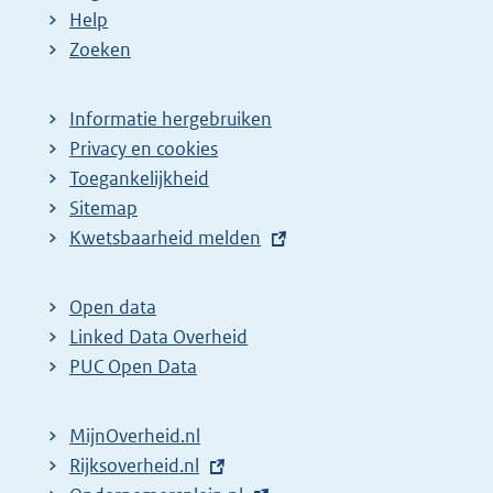
Help
Zoeken
Informatie hergebruiken
Privacy en cookies
Toegankelijkheid
Sitemap
E
Kwetsbaarheid melden
x
t
Open data
e
Linked Data Overheid
r
PUC Open Data
n
e
MijnOverheid.nl
l
E
Rijksoverheid.nl
i