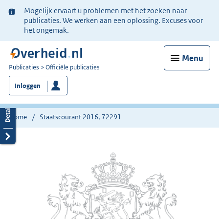
Ter
Mogelijk ervaart u problemen met het zoeken naar
informatie:
publicaties. We werken aan een oplossing. Excuses voor
het ongemak.
Menu
U
Publicaties
Officiële publicaties
bent
Inloggen
nu
hier:
Home
Staatscourant 2016, 72291