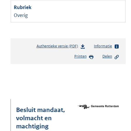
Overig
Authentieke versie (PDF)
b
Informatie
e
Printen
Delen
s
t
a
n
d
s
g
r
o
Besluit mandaat,
o
volmacht en
t
machtiging
t