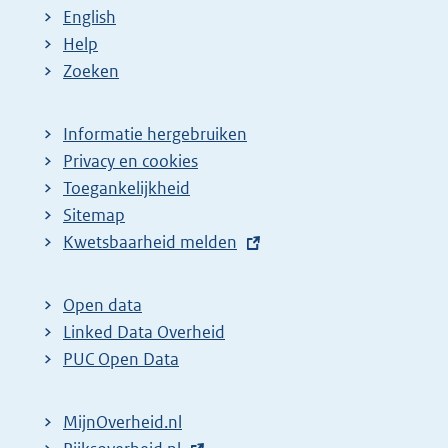
English
Help
Zoeken
Informatie hergebruiken
Privacy en cookies
Toegankelijkheid
Sitemap
E
Kwetsbaarheid melden
x
t
Open data
e
Linked Data Overheid
r
PUC Open Data
n
e
MijnOverheid.nl
l