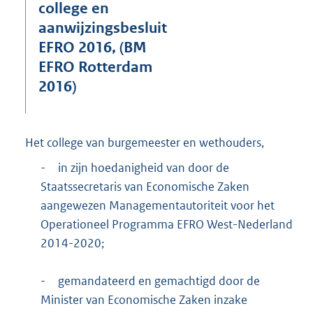
e
college en
:
aanwijzingsbesluit
4
EFRO 2016, (BM
3
1
EFRO Rotterdam
K
2016)
b
Het college van burgemeester en wethouders,
-
in zijn hoedanigheid van door de
Staatssecretaris van Economische Zaken
aangewezen Managementautoriteit voor het
Operationeel Programma EFRO West-Nederland
2014-2020;
-
gemandateerd en gemachtigd door de
Minister van Economische Zaken inzake