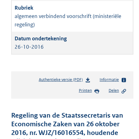
algemeen verbindend voorschrift (ministeriële
regeling)
26-10-2016
Authentieke versie (PDF)
b
Informatie
e
Printen
Delen
s
t
a
n
Regeling van de Staatssecretaris van
d
Economische Zaken van 26 oktober
s
2016, nr. WJZ/16016554, houdende
g
r