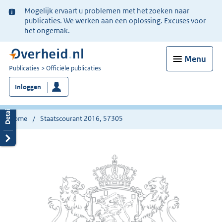
Ter
Mogelijk ervaart u problemen met het zoeken naar
informatie:
publicaties. We werken aan een oplossing. Excuses voor
het ongemak.
Menu
U
Publicaties
Officiële publicaties
bent
Inloggen
nu
hier:
Home
Staatscourant 2016, 57305