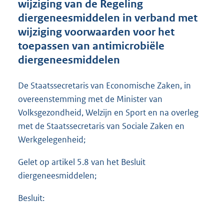
wijziging van de Regeling
o
diergeneesmiddelen in verband met
o
wijziging voorwaarden voor het
t
t
toepassen van antimicrobiële
e
diergeneesmiddelen
:
4
6
De Staatssecretaris van Economische Zaken, in
5
overeenstemming met de Minister van
K
Volksgezondheid, Welzijn en Sport en na overleg
b
met de Staatssecretaris van Sociale Zaken en
Werkgelegenheid;
Gelet op artikel 5.8 van het Besluit
diergeneesmiddelen;
Besluit: