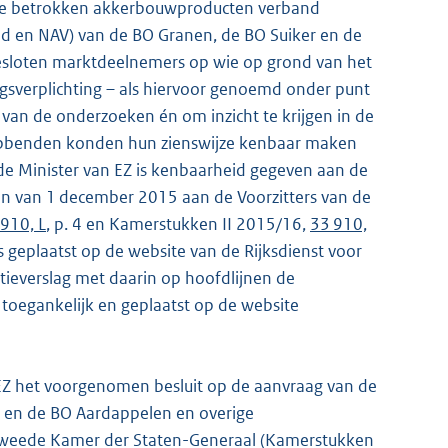
t de betrokken akkerbouwproducten verband
and en NAV) van de BO Granen, de BO Suiker en de
sloten marktdeelnemers op wie op grond van het
ngsverplichting – als hiervoor genoemd onder punt
van de onderzoeken én om inzicht te krijgen in de
ghebbenden konden hun zienswijze kenbaar maken
de Minister van EZ is kenbaarheid gegeven aan de
ven van 1 december 2015 aan de Voorzitters van de
910, L
, p. 4 en Kamerstukken II 2015/16,
33 910,
s geplaatst op de website van de Rijksdienst voor
atieverslag met daarin op hoofdlijnen de
 toegankelijk en geplaatst op de website
n EZ het voorgenomen besluit op de aanvraag van de
 en de BO Aardappelen en overige
weede Kamer der Staten-Generaal (Kamerstukken