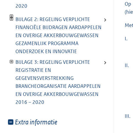
Op 
2020
(hi
BIJLAGE 2: REGELING VERPLICHTE
Met
FINANCIËLE BIJDRAGEN AARDAPPELEN
EN OVERIGE AKKERBOUWGEWASSEN
I.
GEZAMENLIJK PROGRAMMA
ONDERZOEK EN INNOVATIE
BIJLAGE 3: REGELING VERPLICHTE
II.
REGISTRATIE EN
GEGEVENSVERSTREKKING
BRANCHEORGANISATIE AARDAPPELEN
EN OVERIGE AKKERBOUWGEWASSEN
2016 – 2020
III.
Toon
Extra informatie
meer