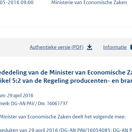
05-2016 09:00
Ministerie van Economische Zaken
Authentieke versie (PDF)
b
Informatie
e
s
t
dedeling van de Minister van Economische Z
a
tikel 5:2 van de Regeling producenten- en br
n
d
um: 29 april 2016
s
merk: DG-AN PAV / Dnr. 16061737
g
Minister van Economische Zaken deelt het volgende mee:
r
o
 besluiten van 29 april 2016 (DG-AN PAV/16054085; DG-AN