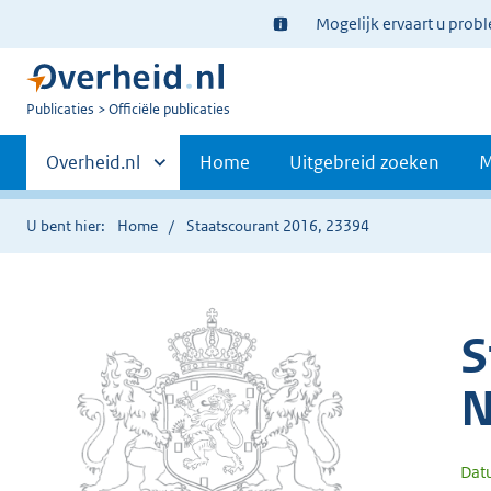
Ter
Mogelijk ervaart u prob
informatie:
U
Publicaties
Officiële publicaties
bent
Primaire
nu
Andere
Overheid.nl
Home
Uitgebreid zoeken
M
hier:
sites
navigatie
binnen
U bent hier:
Home
Staatscourant 2016, 23394
S
N
Dat