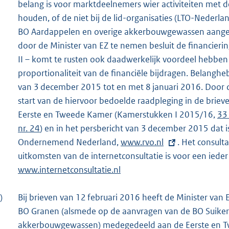
belang is voor marktdeelnemers wier activiteiten me
houden, of de niet bij de lid-organisaties (LTO-Nederl
BO Aardappelen en overige akkerbouwgewassen aange
door de Minister van EZ te nemen besluit de financieri
II – komt te rusten ook daadwerkelijk voordeel hebben 
proportionaliteit van de financiële bijdragen. Belan
van 3 december 2015 tot en met 8 januari 2016. Door 
start van de hiervoor bedoelde raadpleging in de brie
Eerste en Tweede Kamer (Kamerstukken I 2015/16,
33 
nr. 24
) en in het persbericht van 3 december 2015 dat i
Ondernemend Nederland,
E
www.rvo.nl
. Het consult
uitkomsten van de internetconsultatie is voor een ieder
x
www.internetconsultatie.nl
t
e
)
Bij brieven van 12 februari 2016 heeft de Minister va
r
BO Granen (alsmede op de aanvragen van de BO Suiker
n
akkerbouwgewassen) medegedeeld aan de Eerste en T
e