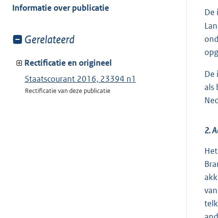
van:
Informatie over publicatie
De 
Lan
Toon
Gerelateerd
ond
meer
opg
van:
Rectificatie en origineel
De 
Staatscourant 2016, 23394 n1
als
Rectificatie van deze publicatie
Ned
2. A
Het
Bra
akk
van
tel
and