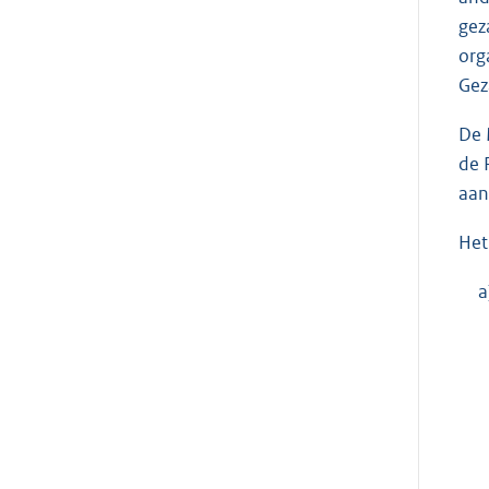
gez
org
Gez
De 
de 
aan
Het
a