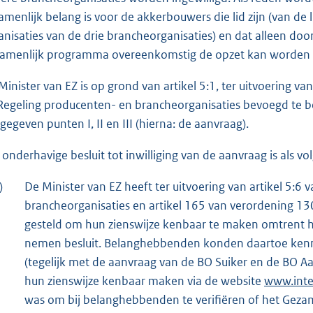
amenlijk belang is voor de akkerbouwers die lid zijn (van de 
anisaties van de drie brancheorganisaties) en dat alleen door
amenlijk programma overeenkomstig de opzet kan worden 
Minister van EZ is op grond van artikel 5:1, ter uitvoering 
Regeling producenten- en brancheorganisaties bevoegd te b
gegeven punten I, II en III (hierna: de aanvraag).
 onderhavige besluit tot inwilliging van de aanvraag is als vo
)
De Minister van EZ heeft ter uitvoering van artikel 5:6
brancheorganisaties en artikel 165 van verordening 
gesteld om hun zienswijze kenbaar te maken omtrent h
nemen besluit. Belanghebbenden konden daartoe ken
(tegelijk met de aanvraag van de BO Suiker en de BO 
hun zienswijze kenbaar maken via de website
www.inter
was om bij belanghebbenden te verifiëren of het Ge