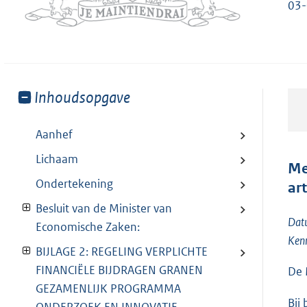
03-
Toon
Inhoudsopgave
meer
van:
Aanhef
Lichaam
Me
Ondertekening
ar
Besluit van de Minister van
Dat
Economische Zaken:
Ken
BIJLAGE 2: REGELING VERPLICHTE
FINANCIËLE BIJDRAGEN GRANEN
De 
GEZAMENLIJK PROGRAMMA
Bij