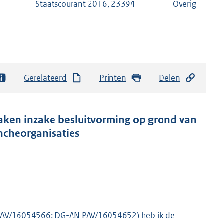
Staatscourant 2016, 23394
Overig
Gerelateerd
Printen
Delen
aken inzake besluitvorming op grond van
ancheorganisaties
 PAV/16054566; DG-AN PAV/16054652) heb ik de