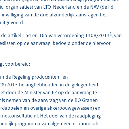
lid-organisaties) van LTO-Nederland en de NAV (de lid-
 inwilliging van de drie afzonderlijk aanvragen het
uitgevoerd.
2
van de artikel 164 en 165 van verordening 1308/2013
, van
eslissen op de aanvraag, bedoeld onder de hiervoor
lgt voorbereid:
 van de Regeling producenten- en
1308/2013 belanghebbenden in de gelegenheid
et door de Minister van EZ op de aanvraag te
nis nemen van de aanvraag van de BO Granen
Aardappelen en overige akkerbouwgewassen) en
netconsultatie.nl
. Het doel van de raadpleging
zamenlijk programma van algemeen economisch