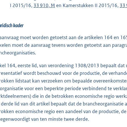
I 2015/16,
33 910, M
en Kamerstukken II 2015/16,
l
33 
i
n
uridisch kader
k
:
aanvraag moet worden getoetst aan de artikelen 164 en 165
ikelen moet de aanvraag tevens worden getoetst aan paragr
ncheorganisaties.
ikel 164, eerste lid, van verordening 1308/2013 bepaalt dat 
resentatief wordt beschouwd voor de productie, de verhande
rokken lidstaat kan verzoeken om bepaalde overeenkomsten
 organisatie voor een beperkte periode verbindend te verk
ktdeelnemers) die in de betrokken economische regio werkzaa
 derde lid van dit artikel bepaalt dat de brancheorganisati
rokken economische regio een aandeel van de productie, de
tegenwoordigt van ten minste twee derde.