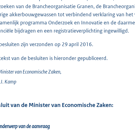
o
zoeken van de Brancheorganisatie Granen, de Brancheorgani
t
rige akkerbouwgewassen tot verbindend verklaring van het v
t
amenlijk programma Onderzoek en Innovatie en de daarmee
e
anciële bijdragen en een registratieverplichting ingewilligd.
:
3
besluiten zijn verzonden op 29 april 2016.
,
tekst van de besluiten is hieronder gepubliceerd.
1
M
inister van Economische Zaken,
b
J.
Kamp
luit van de Minister van Economische Zaken:
nderwerp van de aanvraag