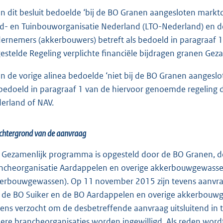
in dit besluit bedoelde ‘bij de BO Granen aangesloten marktd
d- en Tuinbouworganisatie Nederland (LTO-Nederland) en d
ernemers (akkerbouwers) betreft als bedoeld in paragraaf
estelde Regeling verplichte financiële bijdragen granen G
in de vorige alinea bedoelde ‘niet bij de BO Granen aanges
 bedoeld in paragraaf 1 van de hiervoor genoemde regeling di
erland of NAV.
chtergrond van de aanvraag
 Gezamenlijk programma is opgesteld door de BO Granen, de 
ncheorganisatie Aardappelen en overige akkerbouwgewassen
erbouwgewassen). Op 11 november 2015 zijn tevens aanvra
 de BO Suiker en de BO Aardappelen en overige akkerbouwge
kens verzocht om de desbetreffende aanvraag uitsluitend in 
ere brancheorganisaties worden ingewilligd. Als reden wor