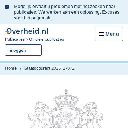
Ter
Mogelijk ervaart u problemen met het zoeken naar
informatie:
publicaties. We werken aan een oplossing. Excuses
voor het ongemak.
Menu
U
Publicaties
Officiële publicaties
bent
Inloggen
nu
hier:
Home
Staatscourant 2015, 17972