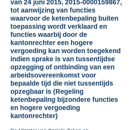
van 24 juni 2015, 2015-0000159867,
g
r
tot aanwijzing van functies
o
waarvoor de ketenbepaling buiten
o
toepassing wordt verklaard en
t
t
functies waarbij door de
e
kantonrechter een hogere
:
vergoeding kan worden toegekend
4
6
indien sprake is van tussentijdse
8
opzegging of ontbinding van een
K
arbeidsovereenkomst voor
b
bepaalde tijd die niet tussentijds
opzegbaar is (Regeling
ketenbepaling bijzondere functies
en hogere vergoeding
kantonrechter)