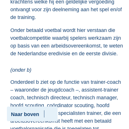
krachtens welke hij een geldelijke vergoeding
ontvangt voor zijn deelneming aan het spel en/of
de training.
Onder betaald voetbal wordt hier verstaan die
voetbalcompetitie waarbij spelers werkzaam zijn
op basis van een arbeidsovereenkomst, te weten
de Nederlandse eredivisie en de eerste divisie.
(onder b)
Onderdeel b ziet op de functie van trainer-coach
– waaronder de jeugdcoach –, assistent-trainer
coach, technisch directeur, technisch manager,
hoofd scouting, coördinator scouting, hoofd
jeugdopleidingen en specialisten trainer, die een
Naar boven
arbeidsovereenkomst heeft met een betaald
voetbalorganisatie die is toegelaten tot