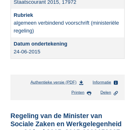
Staatscourant 2015, 17972
algemeen verbindend voorschrift (ministeriële
regeling)
24-06-2015
Authentieke versie (PDF)
b
Informatie
e
Printen
Delen
s
t
a
n
Regeling van de Minister van
d
Sociale Zaken en Werkgelegenheid
s