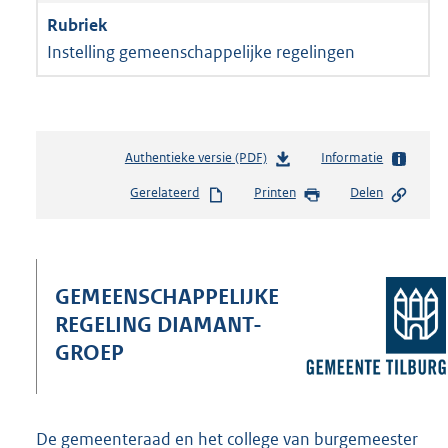
Instelling gemeenschappelijke regelingen
Authentieke versie (PDF)
b
Informatie
e
Gerelateerd
Printen
Delen
s
t
a
n
d
GEMEENSCHAPPELIJKE
s
REGELING DIAMANT-
g
r
GROEP
o
o
t
t
De gemeenteraad en het college van burgemeester