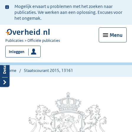
Ter
Mogelijk ervaart u problemen met het zoeken naar
informatie:
publicaties. We werken aan een oplossing. Excuses voor
het ongemak.
Menu
U
Publicaties
Officiële publicaties
bent
Inloggen
nu
hier:
Home
Staatscourant 2015, 13161